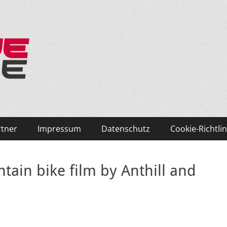
ken und Skifahren!
rtner
Impressum
Datenschutz
Cookie-Richtlin
tain bike film by Anthill and