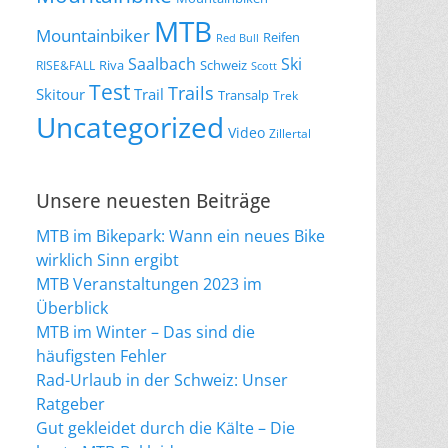
MTB
Mountainbiker
Reifen
Red Bull
Saalbach
Ski
Riva
Schweiz
RISE&FALL
Scott
Test
Trails
Skitour
Trail
Transalp
Trek
Uncategorized
Video
Zillertal
Unsere neuesten Beiträge
MTB im Bikepark: Wann ein neues Bike
wirklich Sinn ergibt
MTB Veranstaltungen 2023 im
Überblick
MTB im Winter – Das sind die
häufigsten Fehler
Rad-Urlaub in der Schweiz: Unser
Ratgeber
Gut gekleidet durch die Kälte – Die