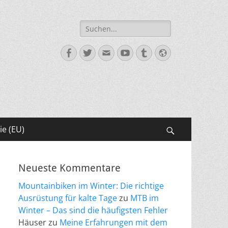
Suche
nach:
Facebook
Twitter
E-
YouTube
Tumblr
Website
Mail
ie (EU)
Suchen
Neueste Kommentare
Mountainbiken im Winter: Die richtige
Ausrüstung für kalte Tage
zu
MTB im
Winter – Das sind die häufigsten Fehler
Häuser
zu
Meine Erfahrungen mit dem