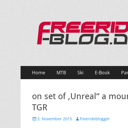
Ride hard, ride free! Deine Seite für Mountainbi
Primäres
Zum
Home
MTB
Ski
E-Book
Pa
Inhalt
Menü
springen
on set of ‚Unreal“ a moun
TGR
Veröffentlicht
Autor
3. November 2015
freerideblogger
am