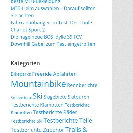
beste MTB-Bekleidung
MTB-Helm auswählen – Darauf sollten
Sie achten
Fahrradanhänger im Test: Der Thule
Chariot Sport 2
Die nagelneue BOS Idylle 39 FCV
Downhill Gabel zum Test eingetroffen
Kategorien
Freeride Abfahrten
Bikeparks
Mountainbike
Rennberichte
Ski
Skigebiete
Skitouren
Rennberichte
Testberichte Klamotten
Testberichte
Testberichte Räder
Klamotten
Testberichte Teile
Testberichte Ski
Trails &
Testberichte Zubehör