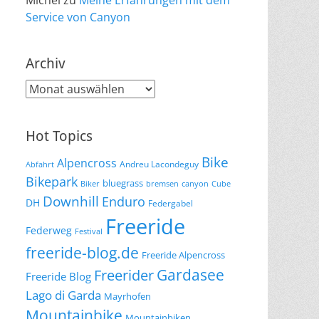
Michel
zu
Meine Erfahrungen mit dem
Service von Canyon
Archiv
Archiv
Hot Topics
Bike
Alpencross
Andreu Lacondeguy
Abfahrt
Bikepark
bluegrass
Biker
bremsen
canyon
Cube
Downhill
Enduro
DH
Federgabel
Freeride
Federweg
Festival
freeride-blog.de
Freeride Alpencross
Gardasee
Freerider
Freeride Blog
Lago di Garda
Mayrhofen
Mountainbike
Mountainbiken