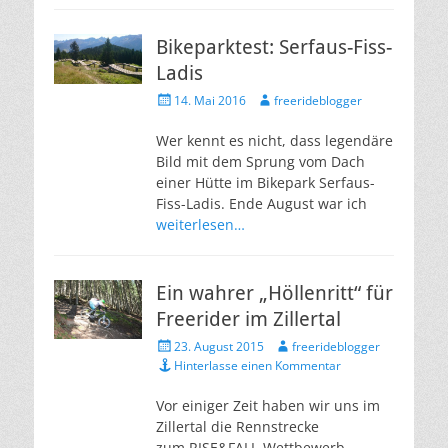
Bikeparktest: Serfaus-Fiss-
Ladis
Veröffentlicht
Autor
14. Mai 2016
freerideblogger
am
Wer kennt es nicht, dass legendäre
Bild mit dem Sprung vom Dach
einer Hütte im Bikepark Serfaus-
Fiss-Ladis. Ende August war ich
weiterlesen…
Ein wahrer „Höllenritt“ für
Freerider im Zillertal
Veröffentlicht
Autor
23. August 2015
freerideblogger
am
Hinterlasse einen Kommentar
Vor einiger Zeit haben wir uns im
Zillertal die Rennstrecke
zum RISE&FALL-Wettbewerb