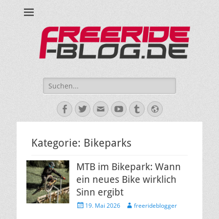
Ride hard, ride free! Deine Seite für Mountainbiken und Skifahren!
Suche
nach:
Facebook
Twitter
E-
YouTube
Tumblr
Website
Mail
Kategorie:
Bikeparks
MTB im Bikepark: Wann
ein neues Bike wirklich
Sinn ergibt
Veröffentlicht
Autor
19. Mai 2026
freerideblogger
am