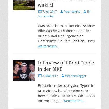
wirklich
Veröffentlicht
Autor
7. Juli 2017
freeridekine
Ein
am
Kommentar
Was braucht man, um eine schöne
Bike-Woche zu haben? Eigentlich
nur ein Rad und irgendeine
Unterkunft. Ob Zelt, Pension, Hotel
weiterlesen…
Interview mit Brett Tippie
in der BIKE
Veröffentlicht
Autor
8. Mai 2017
freerideblogger
am
Er ist einer der lustigsten Typen im
MTB Zirkus, hat aber eine sehr
bewegende Geschichte. Wir haben
ihn vor einigen
weiterlesen…