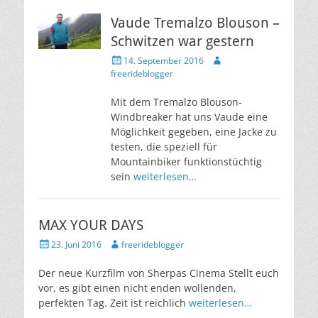
Vaude Tremalzo Blouson –
Schwitzen war gestern
Veröffentlicht
Autor
14. September 2016
am
freerideblogger
Mit dem Tremalzo Blouson-
Windbreaker hat uns Vaude eine
Möglichkeit gegeben, eine Jacke zu
testen, die speziell für
Mountainbiker funktionstüchtig
sein
weiterlesen…
MAX YOUR DAYS
Veröffentlicht
Autor
23. Juni 2016
freerideblogger
am
Der neue Kurzfilm von Sherpas Cinema Stellt euch
vor, es gibt einen nicht enden wollenden,
perfekten Tag. Zeit ist reichlich
weiterlesen…