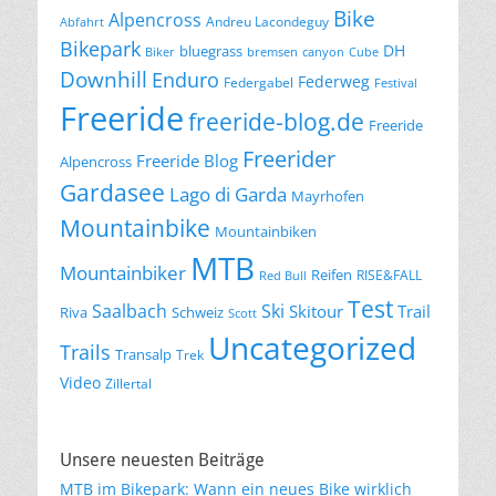
Bike
Alpencross
Andreu Lacondeguy
Abfahrt
Bikepark
DH
bluegrass
Biker
bremsen
canyon
Cube
Downhill
Enduro
Federweg
Federgabel
Festival
Freeride
freeride-blog.de
Freeride
Freerider
Freeride Blog
Alpencross
Gardasee
Lago di Garda
Mayrhofen
Mountainbike
Mountainbiken
MTB
Mountainbiker
Reifen
RISE&FALL
Red Bull
Test
Saalbach
Ski
Skitour
Trail
Riva
Schweiz
Scott
Uncategorized
Trails
Transalp
Trek
Video
Zillertal
Unsere neuesten Beiträge
MTB im Bikepark: Wann ein neues Bike wirklich