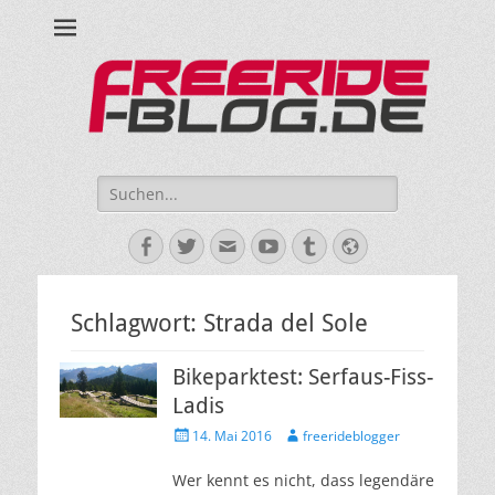
Ride hard, ride free! Deine Seite für Mountainbiken und Skifahren!
Suche
nach:
Facebook
Twitter
E-
YouTube
Tumblr
Website
Mail
Schlagwort:
Strada del Sole
Bikeparktest: Serfaus-Fiss-
Ladis
Veröffentlicht
Autor
14. Mai 2016
freerideblogger
am
Wer kennt es nicht, dass legendäre