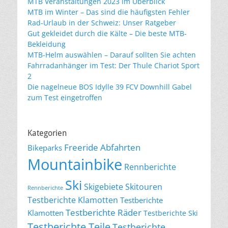
MTB Veranstaltungen 2023 im Überblick
MTB im Winter – Das sind die häufigsten Fehler
Rad-Urlaub in der Schweiz: Unser Ratgeber
Gut gekleidet durch die Kälte – Die beste MTB-
Bekleidung
MTB-Helm auswählen – Darauf sollten Sie achten
Fahrradanhänger im Test: Der Thule Chariot Sport
2
Die nagelneue BOS Idylle 39 FCV Downhill Gabel
zum Test eingetroffen
Kategorien
Freeride Abfahrten
Bikeparks
Mountainbike
Rennberichte
Ski
Skigebiete
Skitouren
Rennberichte
Testberichte Klamotten
Testberichte
Testberichte Räder
Klamotten
Testberichte Ski
Testberichte Teile
Testberichte