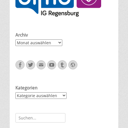
Archiv
Archiv
Facebook
Twitter
E-
YouTube
Tumblr
Website
Mail
Kategorien
Kategorien
Suche
nach: