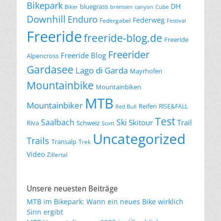
Bikepark
DH
bluegrass
Biker
bremsen
canyon
Cube
Downhill
Enduro
Federweg
Federgabel
Festival
Freeride
freeride-blog.de
Freeride
Freerider
Freeride Blog
Alpencross
Gardasee
Lago di Garda
Mayrhofen
Mountainbike
Mountainbiken
MTB
Mountainbiker
Reifen
RISE&FALL
Red Bull
Test
Saalbach
Ski
Skitour
Trail
Riva
Schweiz
Scott
Uncategorized
Trails
Transalp
Trek
Video
Zillertal
Unsere neuesten Beiträge
MTB im Bikepark: Wann ein neues Bike wirklich
Sinn ergibt