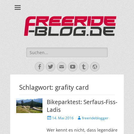
Ride hard, ride free! Deine Seite für Mountainbiken und Skifahren!
Suche
nach:
Facebook
Twitter
E-
YouTube
Tumblr
Website
Mail
Schlagwort:
grafity card
Bikeparktest: Serfaus-Fiss-
Ladis
Veröffentlicht
Autor
14. Mai 2016
freerideblogger
am
Wer kennt es nicht, dass legendäre