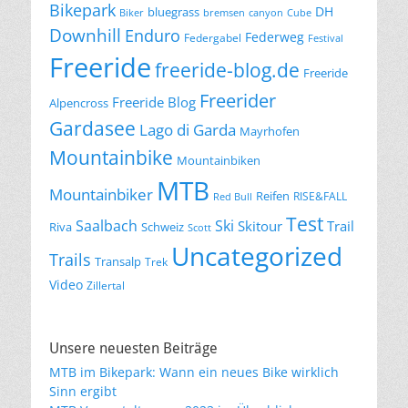
Bikepark
DH
bluegrass
Biker
bremsen
canyon
Cube
Downhill
Enduro
Federweg
Federgabel
Festival
Freeride
freeride-blog.de
Freeride
Freerider
Freeride Blog
Alpencross
Gardasee
Lago di Garda
Mayrhofen
Mountainbike
Mountainbiken
MTB
Mountainbiker
Reifen
RISE&FALL
Red Bull
Test
Saalbach
Ski
Skitour
Trail
Riva
Schweiz
Scott
Uncategorized
Trails
Transalp
Trek
Video
Zillertal
Unsere neuesten Beiträge
MTB im Bikepark: Wann ein neues Bike wirklich
Sinn ergibt