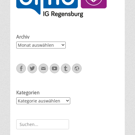
Archiv
Archiv
Facebook
Twitter
E-
YouTube
Tumblr
Website
Mail
Kategorien
Kategorien
Suche
nach: