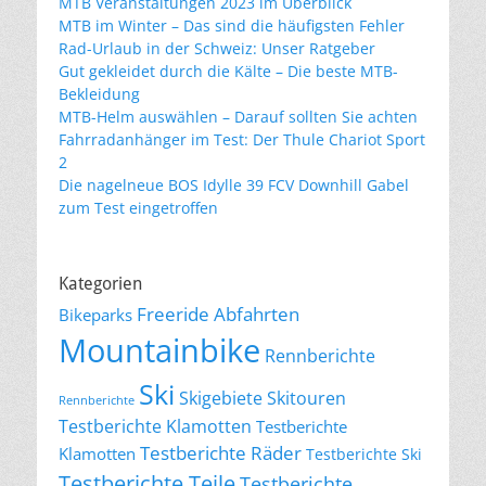
MTB Veranstaltungen 2023 im Überblick
MTB im Winter – Das sind die häufigsten Fehler
Rad-Urlaub in der Schweiz: Unser Ratgeber
Gut gekleidet durch die Kälte – Die beste MTB-
Bekleidung
MTB-Helm auswählen – Darauf sollten Sie achten
Fahrradanhänger im Test: Der Thule Chariot Sport
2
Die nagelneue BOS Idylle 39 FCV Downhill Gabel
zum Test eingetroffen
Kategorien
Freeride Abfahrten
Bikeparks
Mountainbike
Rennberichte
Ski
Skigebiete
Skitouren
Rennberichte
Testberichte Klamotten
Testberichte
Testberichte Räder
Klamotten
Testberichte Ski
Testberichte Teile
Testberichte