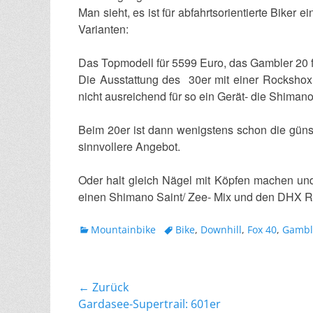
Man sieht, es ist für abfahrtsorientierte Biker 
Varianten:
Das Topmodell für 5599 Euro, das Gambler 20 
Die Ausstattung des 30er mit einer Rocksho
nicht ausreichend für so ein Gerät- die Shiman
Beim 20er ist dann wenigstens schon die günst
sinnvollere Angebot.
Oder halt gleich Nägel mit Köpfen machen un
einen Shimano Saint/ Zee- Mix und den DHX 
Kategorien
Schlagworte
Mountainbike
Bike
,
Downhill
,
Fox 40
,
Gambl
Beitragsnavigation
← Zurück
Vorheriger
Gardasee-Supertrail: 601er