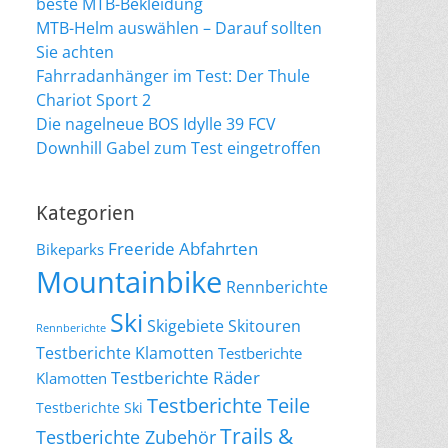
beste MTB-Bekleidung
MTB-Helm auswählen – Darauf sollten
Sie achten
Fahrradanhänger im Test: Der Thule
Chariot Sport 2
Die nagelneue BOS Idylle 39 FCV
Downhill Gabel zum Test eingetroffen
Kategorien
Freeride Abfahrten
Bikeparks
Mountainbike
Rennberichte
Ski
Skigebiete
Skitouren
Rennberichte
Testberichte Klamotten
Testberichte
Testberichte Räder
Klamotten
Testberichte Teile
Testberichte Ski
Trails &
Testberichte Zubehör