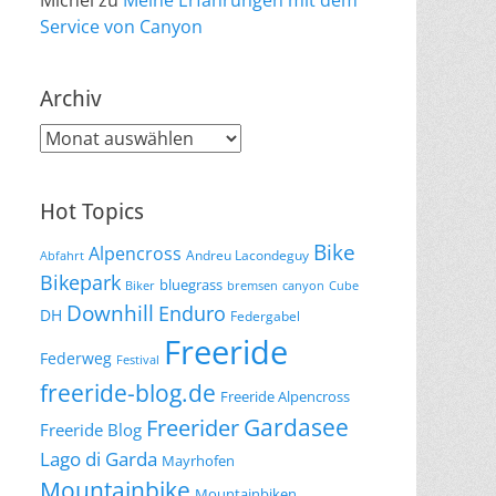
Michel
zu
Meine Erfahrungen mit dem
Service von Canyon
Archiv
Archiv
Hot Topics
Bike
Alpencross
Andreu Lacondeguy
Abfahrt
Bikepark
bluegrass
Biker
bremsen
canyon
Cube
Downhill
Enduro
DH
Federgabel
Freeride
Federweg
Festival
freeride-blog.de
Freeride Alpencross
Gardasee
Freerider
Freeride Blog
Lago di Garda
Mayrhofen
Mountainbike
Mountainbiken