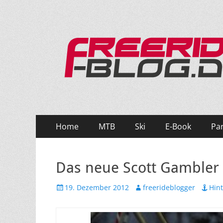
Ride hard, ride free! Deine Seite für Mountainbi
Primäres
Zum
Home
MTB
Ski
E-Book
Pa
Inhalt
Menü
springen
Das neue Scott Gambler
Veröffentlicht
Autor
19. Dezember 2012
freerideblogger
Hin
am