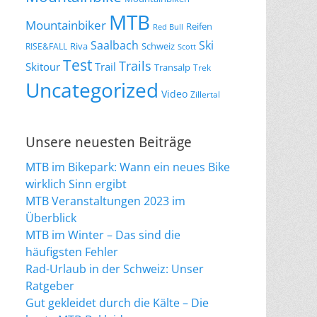
MTB
Mountainbiker
Reifen
Red Bull
Saalbach
Ski
Riva
Schweiz
RISE&FALL
Scott
Test
Trails
Skitour
Trail
Transalp
Trek
Uncategorized
Video
Zillertal
Unsere neuesten Beiträge
MTB im Bikepark: Wann ein neues Bike
wirklich Sinn ergibt
MTB Veranstaltungen 2023 im
Überblick
MTB im Winter – Das sind die
häufigsten Fehler
Rad-Urlaub in der Schweiz: Unser
Ratgeber
Gut gekleidet durch die Kälte – Die