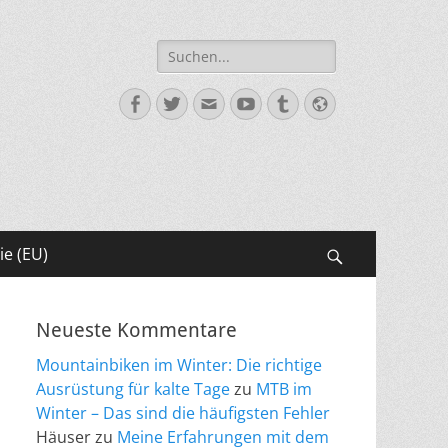
Suche
nach:
Facebook
Twitter
E-
YouTube
Tumblr
Website
Mail
ie (EU)
Suchen
Neueste Kommentare
Mountainbiken im Winter: Die richtige
Ausrüstung für kalte Tage
zu
MTB im
Winter – Das sind die häufigsten Fehler
Häuser
zu
Meine Erfahrungen mit dem