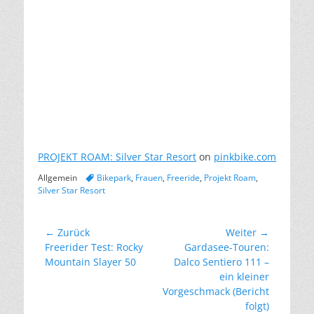
PROJEKT ROAM: Silver Star Resort
on
pinkbike.com
Kategorien
Schlagworte
Allgemein
Bikepark
,
Frauen
,
Freeride
,
Projekt Roam
,
Silver Star Resort
Beitragsnavigation
← Zurück
Weiter →
Vorheriger
Nächster
Freerider Test: Rocky
Gardasee-Touren:
Beitrag:
Beitrag:
Mountain Slayer 50
Dalco Sentiero 111 –
ein kleiner
Vorgeschmack (Bericht
folgt)