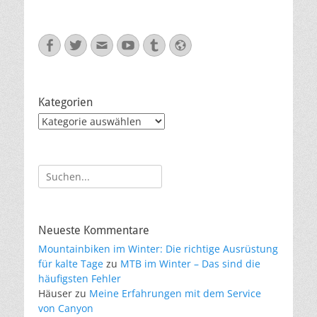
Facebook
Twitter
E-
YouTube
Tumblr
Website
Mail
Kategorien
Kategorien
Suche
nach:
Neueste Kommentare
Mountainbiken im Winter: Die richtige Ausrüstung
für kalte Tage
zu
MTB im Winter – Das sind die
häufigsten Fehler
Häuser
zu
Meine Erfahrungen mit dem Service
von Canyon