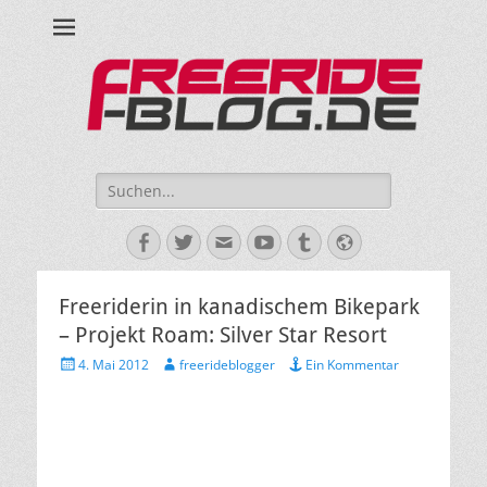
Ride hard, ride free! Deine Seite für Mountainbiken und Skifahren!
Suche
nach:
Facebook
Twitter
E-
YouTube
Tumblr
Website
Mail
Freeriderin in kanadischem Bikepark
– Projekt Roam: Silver Star Resort
Veröffentlicht
Autor
4. Mai 2012
freerideblogger
Ein Kommentar
am