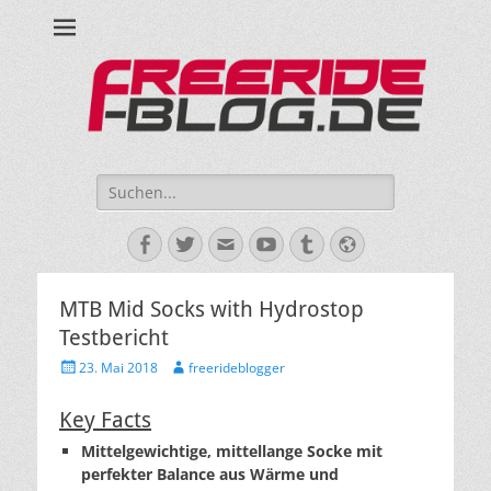
Ride hard, ride free! Deine Seite für Mountainbiken und Skifahren!
Suche
nach:
Facebook
Twitter
E-
YouTube
Tumblr
Website
Mail
MTB Mid Socks with Hydrostop
Testbericht
Veröffentlicht
Autor
23. Mai 2018
freerideblogger
am
Key Facts
Mittelgewichtige, mittellange Socke mit
perfekter Balance aus Wärme und