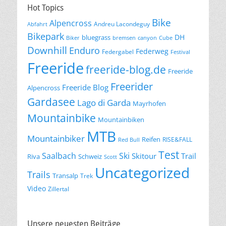
Hot Topics
Bike
Alpencross
Andreu Lacondeguy
Abfahrt
Bikepark
DH
bluegrass
Biker
bremsen
canyon
Cube
Downhill
Enduro
Federweg
Federgabel
Festival
Freeride
freeride-blog.de
Freeride
Freerider
Freeride Blog
Alpencross
Gardasee
Lago di Garda
Mayrhofen
Mountainbike
Mountainbiken
MTB
Mountainbiker
Reifen
RISE&FALL
Red Bull
Test
Saalbach
Ski
Skitour
Trail
Riva
Schweiz
Scott
Uncategorized
Trails
Transalp
Trek
Video
Zillertal
Unsere neuesten Beiträge