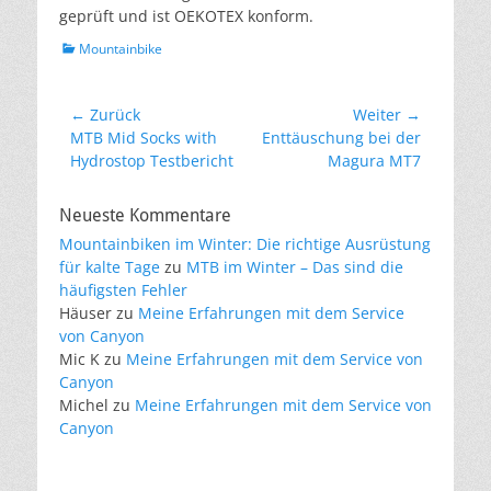
geprüft und ist OEKOTEX konform.
Kategorien
Mountainbike
Beitragsnavigation
← Zurück
Weiter →
Vorheriger
Nächster
MTB Mid Socks with
Enttäuschung bei der
Beitrag:
Beitrag:
Hydrostop Testbericht
Magura MT7
Neueste Kommentare
Mountainbiken im Winter: Die richtige Ausrüstung
für kalte Tage
zu
MTB im Winter – Das sind die
häufigsten Fehler
Häuser
zu
Meine Erfahrungen mit dem Service
von Canyon
Mic K
zu
Meine Erfahrungen mit dem Service von
Canyon
Michel
zu
Meine Erfahrungen mit dem Service von
Canyon