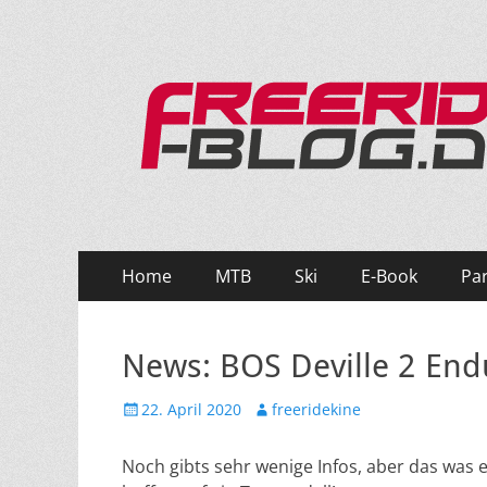
Ride hard, ride free! Deine Seite für Mountainbi
Primäres
Zum
Home
MTB
Ski
E-Book
Pa
Inhalt
Menü
springen
News: BOS Deville 2 End
Veröffentlicht
Autor
22. April 2020
freeridekine
am
Noch gibts sehr wenige Infos, aber das was 