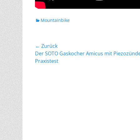
Kategorien
Mountainbike
Beitragsnavigation
← Zurück
Vorheriger
Der SOTO Gaskocher Amicus mit Piezozünde
Beitrag:
Praxistest