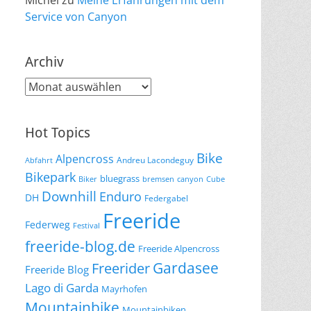
Michel
zu
Meine Erfahrungen mit dem
Service von Canyon
Archiv
Archiv
Hot Topics
Bike
Alpencross
Andreu Lacondeguy
Abfahrt
Bikepark
bluegrass
Biker
bremsen
canyon
Cube
Downhill
Enduro
DH
Federgabel
Freeride
Federweg
Festival
freeride-blog.de
Freeride Alpencross
Gardasee
Freerider
Freeride Blog
Lago di Garda
Mayrhofen
Mountainbike
Mountainbiken