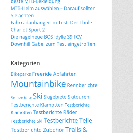
beste MTB-Bekleidung
MTB-Helm auswählen – Darauf sollten
Sie achten
Fahrradanhänger im Test: Der Thule
Chariot Sport 2
Die nagelneue BOS Idylle 39 FCV
Downhill Gabel zum Test eingetroffen
Kategorien
Freeride Abfahrten
Bikeparks
Mountainbike
Rennberichte
Ski
Skigebiete
Skitouren
Rennberichte
Testberichte Klamotten
Testberichte
Testberichte Räder
Klamotten
Testberichte Teile
Testberichte Ski
Trails &
Testberichte Zubehör