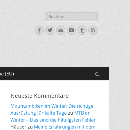
Suche
nach:
Facebook
Twitter
E-
YouTube
Tumblr
Website
Mail
ie (EU)
Suchen
Neueste Kommentare
Mountainbiken im Winter: Die richtige
Ausrüstung für kalte Tage
zu
MTB im
Winter – Das sind die häufigsten Fehler
Häuser
zu
Meine Erfahrungen mit dem