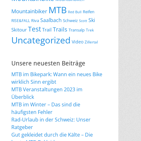
MTB
Mountainbiker
Reifen
Red Bull
Saalbach
Ski
Riva
Schweiz
RISE&FALL
Scott
Test
Trails
Skitour
Trail
Transalp
Trek
Uncategorized
Video
Zillertal
Unsere neuesten Beiträge
MTB im Bikepark: Wann ein neues Bike
wirklich Sinn ergibt
MTB Veranstaltungen 2023 im
Überblick
MTB im Winter – Das sind die
häufigsten Fehler
Rad-Urlaub in der Schweiz: Unser
Ratgeber
Gut gekleidet durch die Kälte – Die