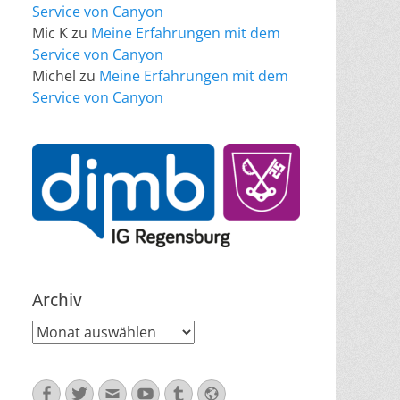
Service von Canyon
Mic K
zu
Meine Erfahrungen mit dem
займы без отказа срочно
Service von Canyon
Michel
zu
Meine Erfahrungen mit dem
Service von Canyon
Archiv
Archiv
Facebook
Twitter
E-
YouTube
Tumblr
Website