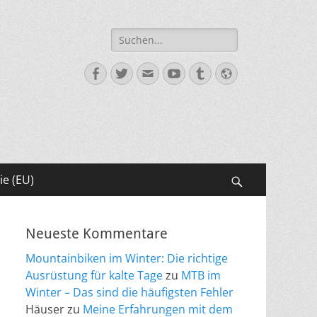
Suche
nach:
Facebook
Twitter
E-
YouTube
Tumblr
Website
Mail
ie (EU)
Suchen
Neueste Kommentare
Mountainbiken im Winter: Die richtige
Ausrüstung für kalte Tage
zu
MTB im
Winter – Das sind die häufigsten Fehler
Häuser
zu
Meine Erfahrungen mit dem