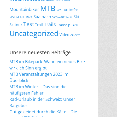
MTB
Mountainbiker
Reifen
Red Bull
Saalbach
Ski
Riva
Schweiz
RISE&FALL
Scott
Test
Trails
Skitour
Trail
Transalp
Trek
Uncategorized
Video
Zillertal
Unsere neuesten Beiträge
MTB im Bikepark: Wann ein neues Bike
wirklich Sinn ergibt
MTB Veranstaltungen 2023 im
Überblick
MTB im Winter – Das sind die
häufigsten Fehler
Rad-Urlaub in der Schweiz: Unser
Ratgeber
Gut gekleidet durch die Kälte – Die