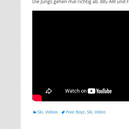
Die Jungs gehen mal richtig ab. BIG AIR un
Kategorien
Schlagworte
Ski
,
Videos
Poor Boyz
,
Ski
,
Video