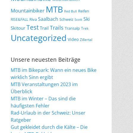
MTB
Mountainbiker
Reifen
Red Bull
Saalbach
Ski
Riva
Schweiz
RISE&FALL
Scott
Test
Trails
Skitour
Trail
Transalp
Trek
Uncategorized
Video
Zillertal
Unsere neuesten Beiträge
MTB im Bikepark: Wann ein neues Bike
wirklich Sinn ergibt
MTB Veranstaltungen 2023 im
Überblick
MTB im Winter – Das sind die
häufigsten Fehler
Rad-Urlaub in der Schweiz: Unser
Ratgeber
Gut gekleidet durch die Kälte – Die