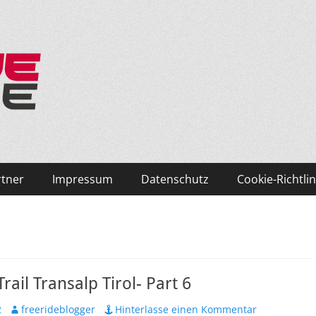
ken und Skifahren!
rtner
Impressum
Datenschutz
Cookie-Richtlin
rail Transalp Tirol- Part 6
Autor
2
freerideblogger
Hinterlasse einen Kommentar