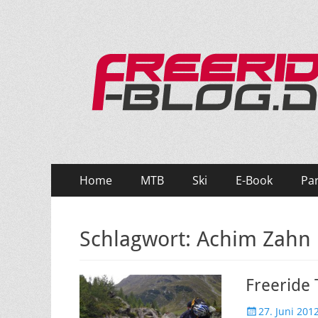
Ride hard, ride free! Deine Seite für Mountainbi
Primäres
Zum
Home
MTB
Ski
E-Book
Pa
Inhalt
Menü
springen
Schlagwort:
Achim Zahn
Freeride T
Veröffentlicht
27. Juni 201