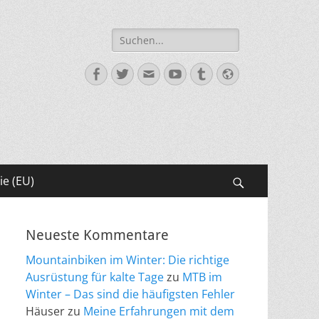
Suche
nach:
Facebook
Twitter
E-
YouTube
Tumblr
Website
Mail
ie (EU)
Suchen
Neueste Kommentare
Mountainbiken im Winter: Die richtige
Ausrüstung für kalte Tage
zu
MTB im
Winter – Das sind die häufigsten Fehler
Häuser
zu
Meine Erfahrungen mit dem