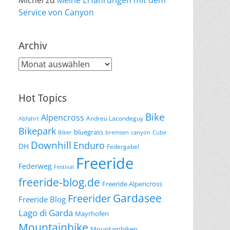
Michel
zu
Meine Erfahrungen mit dem
Service von Canyon
Archiv
Archiv
Hot Topics
Bike
Alpencross
Andreu Lacondeguy
Abfahrt
Bikepark
bluegrass
Biker
bremsen
canyon
Cube
Downhill
Enduro
DH
Federgabel
Freeride
Federweg
Festival
freeride-blog.de
Freeride Alpencross
Gardasee
Freerider
Freeride Blog
Lago di Garda
Mayrhofen
Mountainbike
Mountainbiken