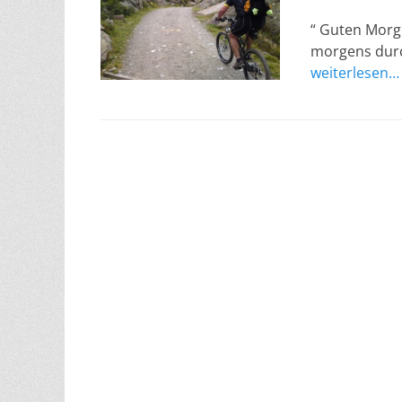
am
“ Guten Morge
morgens durc
weiterlesen…