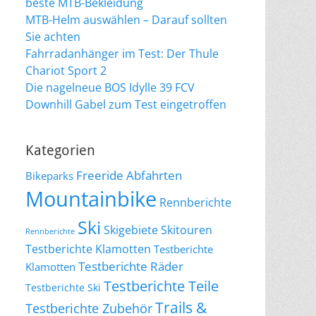
beste MTB-Bekleidung
MTB-Helm auswählen – Darauf sollten
Sie achten
Fahrradanhänger im Test: Der Thule
Chariot Sport 2
Die nagelneue BOS Idylle 39 FCV
Downhill Gabel zum Test eingetroffen
Kategorien
Freeride Abfahrten
Bikeparks
Mountainbike
Rennberichte
Ski
Skigebiete
Skitouren
Rennberichte
Testberichte Klamotten
Testberichte
Testberichte Räder
Klamotten
Testberichte Teile
Testberichte Ski
Trails &
Testberichte Zubehör