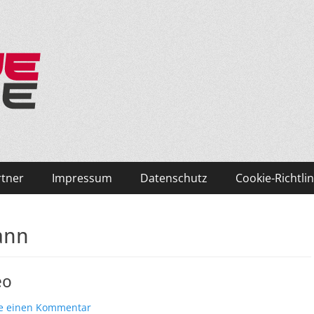
ken und Skifahren!
rtner
Impressum
Datenschutz
Cookie-Richtlin
ann
eo
se einen Kommentar