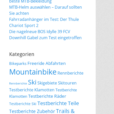
beste MTB-Bekleidung
MTB-Helm auswählen – Darauf sollten
Sie achten
Fahrradanhänger im Test: Der Thule
Chariot Sport 2
Die nagelneue BOS Idylle 39 FCV
Downhill Gabel zum Test eingetroffen
Kategorien
Freeride Abfahrten
Bikeparks
Mountainbike
Rennberichte
Ski
Skigebiete
Skitouren
Rennberichte
Testberichte Klamotten
Testberichte
Testberichte Räder
Klamotten
Testberichte Teile
Testberichte Ski
Trails &
Testberichte Zubehör