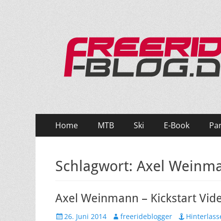
Ride hard, ride free! Deine Seite für Mountainbi
Primäres
Zum
Home
MTB
Ski
E-Book
Pa
Inhalt
Menü
springen
Schlagwort:
Axel Weinm
Axel Weinmann – Kickstart Vid
Veröffentlicht
Autor
26. Juni 2014
freerideblogger
Hinterlas