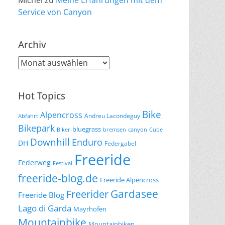
Michel
zu
Meine Erfahrungen mit dem
Service von Canyon
Archiv
Archiv
Hot Topics
Bike
Alpencross
Andreu Lacondeguy
Abfahrt
Bikepark
bluegrass
Biker
bremsen
canyon
Cube
Downhill
Enduro
DH
Federgabel
Freeride
Federweg
Festival
freeride-blog.de
Freeride Alpencross
Gardasee
Freerider
Freeride Blog
Lago di Garda
Mayrhofen
Mountainbike
Mountainbiken