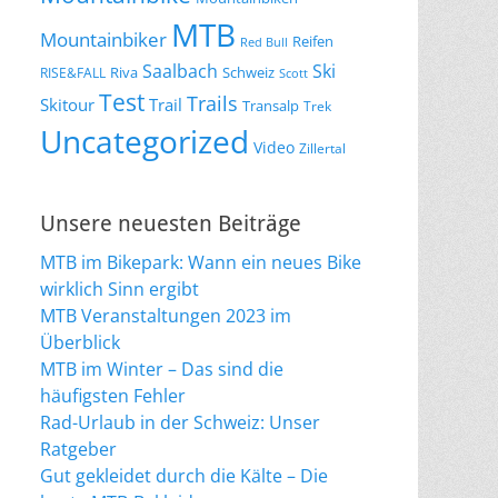
MTB
Mountainbiker
Reifen
Red Bull
Saalbach
Ski
Riva
Schweiz
RISE&FALL
Scott
Test
Trails
Skitour
Trail
Transalp
Trek
Uncategorized
Video
Zillertal
Unsere neuesten Beiträge
MTB im Bikepark: Wann ein neues Bike
wirklich Sinn ergibt
MTB Veranstaltungen 2023 im
Überblick
MTB im Winter – Das sind die
häufigsten Fehler
Rad-Urlaub in der Schweiz: Unser
Ratgeber
Gut gekleidet durch die Kälte – Die