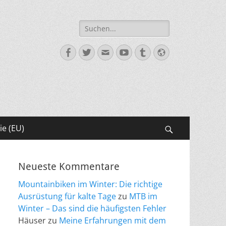
Suche
nach:
Facebook
Twitter
E-
YouTube
Tumblr
Website
Mail
ie (EU)
Suchen
Neueste Kommentare
Mountainbiken im Winter: Die richtige
Ausrüstung für kalte Tage
zu
MTB im
Winter – Das sind die häufigsten Fehler
Häuser
zu
Meine Erfahrungen mit dem