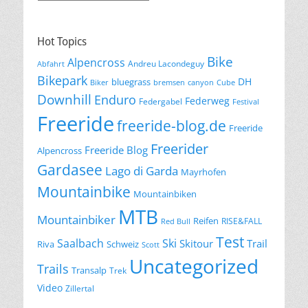
Hot Topics
Bike
Alpencross
Andreu Lacondeguy
Abfahrt
Bikepark
DH
bluegrass
Biker
bremsen
canyon
Cube
Downhill
Enduro
Federweg
Federgabel
Festival
Freeride
freeride-blog.de
Freeride
Freerider
Freeride Blog
Alpencross
Gardasee
Lago di Garda
Mayrhofen
Mountainbike
Mountainbiken
MTB
Mountainbiker
Reifen
RISE&FALL
Red Bull
Test
Saalbach
Ski
Skitour
Trail
Riva
Schweiz
Scott
Uncategorized
Trails
Transalp
Trek
Video
Zillertal