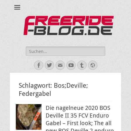
Ride hard, ride free! Deine Seite für Mountainbiken und Skifahren!
Suche
nach:
Facebook
Twitter
E-
YouTube
Tumblr
Website
Mail
Schlagwort:
Bos;Deville;
Federgabel
Die nagelneue 2020 BOS
Deville II 35 FCV Enduro
Gabel – First look; The all
new BOS Deville 2 enduro