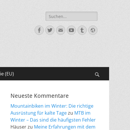
Suche
nach:
Facebook
Twitter
E-
YouTube
Tumblr
Website
Mail
ie (EU)
Suchen
Neueste Kommentare
Mountainbiken im Winter: Die richtige
Ausrüstung für kalte Tage
zu
MTB im
Winter – Das sind die häufigsten Fehler
Häuser
zu
Meine Erfahrungen mit dem