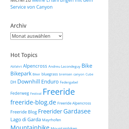
Michel
zu
Meine Erfahrungen mit dem
Service von Canyon
Archiv
Archiv
Hot Topics
Bike
Alpencross
Andreu Lacondeguy
Abfahrt
Bikepark
bluegrass
Biker
bremsen
canyon
Cube
Downhill
Enduro
DH
Federgabel
Freeride
Federweg
Festival
freeride-blog.de
Freeride Alpencross
Gardasee
Freerider
Freeride Blog
Lago di Garda
Mayrhofen
Mountainbike
Mountainbiken