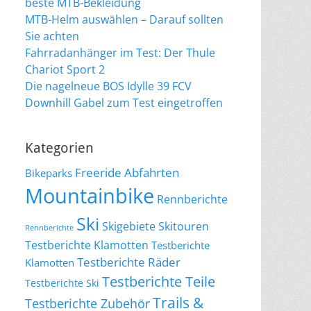
beste MTB-Bekleidung
MTB-Helm auswählen – Darauf sollten
Sie achten
Fahrradanhänger im Test: Der Thule
Chariot Sport 2
Die nagelneue BOS Idylle 39 FCV
Downhill Gabel zum Test eingetroffen
Kategorien
Freeride Abfahrten
Bikeparks
Mountainbike
Rennberichte
Ski
Skigebiete
Skitouren
Rennberichte
Testberichte Klamotten
Testberichte
Testberichte Räder
Klamotten
Testberichte Teile
Testberichte Ski
Trails &
Testberichte Zubehör