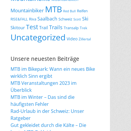
MTB
Mountainbiker
Reifen
Red Bull
Saalbach
Ski
Riva
Schweiz
RISE&FALL
Scott
Test
Trails
Skitour
Trail
Transalp
Trek
Uncategorized
Video
Zillertal
Unsere neuesten Beiträge
MTB im Bikepark: Wann ein neues Bike
wirklich Sinn ergibt
MTB Veranstaltungen 2023 im
Überblick
MTB im Winter – Das sind die
häufigsten Fehler
Rad-Urlaub in der Schweiz: Unser
Ratgeber
Gut gekleidet durch die Kälte – Die