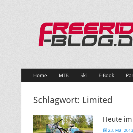
Ride hard, ride free! Deine Seite für Mountainbi
Primäres
Zum
Home
MTB
Ski
E-Book
Pa
Inhalt
Menü
springen
Schlagwort:
Limited
Heute im 
Veröffentlicht
23. Mai 201