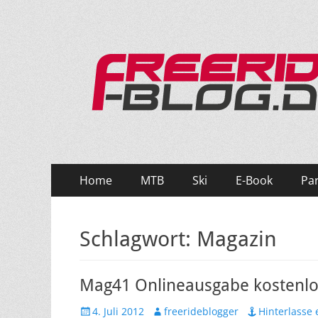
Ride hard, ride free! Deine Seite für Mountainbi
Primäres
Zum
Home
MTB
Ski
E-Book
Pa
Inhalt
Menü
springen
Schlagwort:
Magazin
Mag41 Onlineausgabe kostenlo
Veröffentlicht
Autor
4. Juli 2012
freerideblogger
Hinterlasse