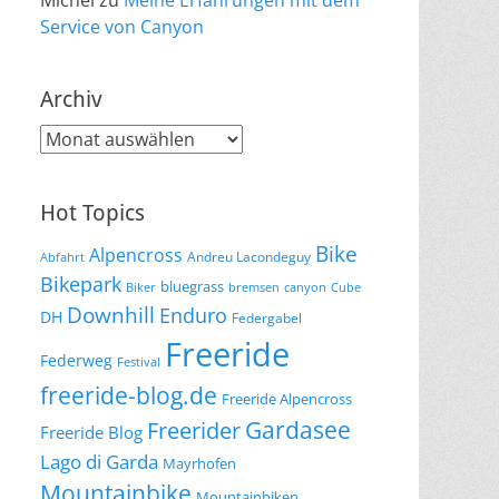
Michel
zu
Meine Erfahrungen mit dem
Service von Canyon
Archiv
Archiv
Hot Topics
Bike
Alpencross
Andreu Lacondeguy
Abfahrt
Bikepark
bluegrass
Biker
bremsen
canyon
Cube
Downhill
Enduro
DH
Federgabel
Freeride
Federweg
Festival
freeride-blog.de
Freeride Alpencross
Gardasee
Freerider
Freeride Blog
Lago di Garda
Mayrhofen
Mountainbike
Mountainbiken