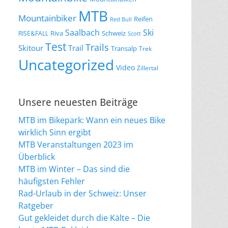
MTB
Mountainbiker
Reifen
Red Bull
Saalbach
Ski
Riva
Schweiz
RISE&FALL
Scott
Test
Trails
Skitour
Trail
Transalp
Trek
Uncategorized
Video
Zillertal
Unsere neuesten Beiträge
MTB im Bikepark: Wann ein neues Bike
wirklich Sinn ergibt
MTB Veranstaltungen 2023 im
Überblick
MTB im Winter – Das sind die
häufigsten Fehler
Rad-Urlaub in der Schweiz: Unser
Ratgeber
Gut gekleidet durch die Kälte – Die