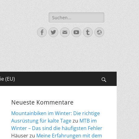
Suche
nach:
Facebook
Twitter
E-
YouTube
Tumblr
Website
Mail
ie (EU)
Suchen
Neueste Kommentare
Mountainbiken im Winter: Die richtige
Ausrüstung für kalte Tage
zu
MTB im
Winter – Das sind die häufigsten Fehler
Häuser
zu
Meine Erfahrungen mit dem