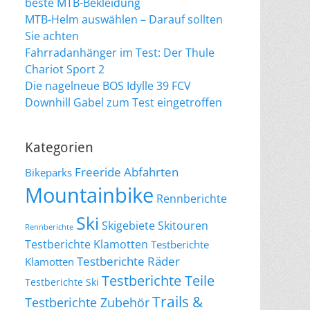
beste MTB-Bekleidung
MTB-Helm auswählen – Darauf sollten
Sie achten
Fahrradanhänger im Test: Der Thule
Chariot Sport 2
Die nagelneue BOS Idylle 39 FCV
Downhill Gabel zum Test eingetroffen
Kategorien
Freeride Abfahrten
Bikeparks
Mountainbike
Rennberichte
Ski
Skigebiete
Skitouren
Rennberichte
Testberichte Klamotten
Testberichte
Testberichte Räder
Klamotten
Testberichte Teile
Testberichte Ski
Trails &
Testberichte Zubehör