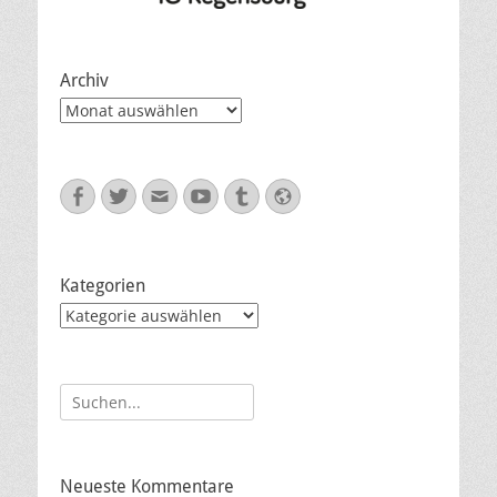
Archiv
Archiv
Facebook
Twitter
E-
YouTube
Tumblr
Website
Mail
Kategorien
Kategorien
Suche
nach:
Neueste Kommentare