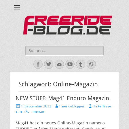
Ride hard, ride free! Deine Seite für Mountainbiken und Skifahren!
Suche
nach:
Facebook
Twitter
E-
YouTube
Tumblr
Website
Mail
Schlagwort:
Online-Magazin
NEW STUFF: Mag41 Enduro Magazin
Veröffentlicht
Autor
1. September 2012
freerideblogger
Hinterlasse
am
einen Kommentar
Mag41 hat ein neues Online-Magazin namens
ENDURO auf den Markt gebracht. Check it out!