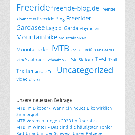
Freeride
freeride-blog.de
Freeride
Freerider
Freeride Blog
Alpencross
Gardasee
Lago di Garda
Mayrhofen
Mountainbike
Mountainbiken
MTB
Mountainbiker
Reifen
RISE&FALL
Red Bull
Test
Saalbach
Ski
Skitour
Trail
Riva
Schweiz
Scott
Uncategorized
Trails
Transalp
Trek
Video
Zillertal
Unsere neuesten Beiträge
MTB im Bikepark: Wann ein neues Bike wirklich
Sinn ergibt
MTB Veranstaltungen 2023 im Überblick
MTB im Winter – Das sind die häufigsten Fehler
Rad-Urlaub in der Schweiz: Unser Ratgeber