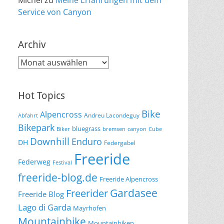
Michel
zu
Meine Erfahrungen mit dem
Service von Canyon
Archiv
Archiv
Hot Topics
Bike
Alpencross
Andreu Lacondeguy
Abfahrt
Bikepark
bluegrass
Biker
bremsen
canyon
Cube
Downhill
Enduro
DH
Federgabel
Freeride
Federweg
Festival
freeride-blog.de
Freeride Alpencross
Gardasee
Freerider
Freeride Blog
Lago di Garda
Mayrhofen
Mountainbike
Mountainbiken