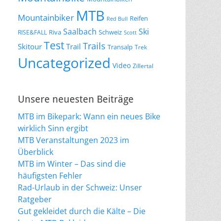
MTB
Mountainbiker
Reifen
Red Bull
Saalbach
Ski
Riva
Schweiz
RISE&FALL
Scott
Test
Trails
Skitour
Trail
Transalp
Trek
Uncategorized
Video
Zillertal
Unsere neuesten Beiträge
MTB im Bikepark: Wann ein neues Bike
wirklich Sinn ergibt
MTB Veranstaltungen 2023 im
Überblick
MTB im Winter – Das sind die
häufigsten Fehler
Rad-Urlaub in der Schweiz: Unser
Ratgeber
Gut gekleidet durch die Kälte – Die