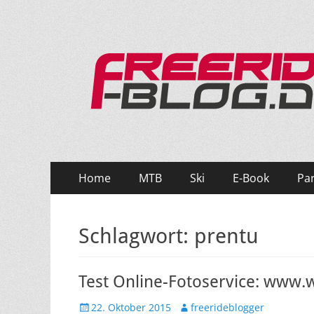
Ride hard, ride free! Deine Seite für Mountainbi
Primäres
Zum
Home
MTB
Ski
E-Book
Pa
Inhalt
Menü
springen
Schlagwort:
prentu
Test Online-Fotoservice: www.
Veröffentlicht
Autor
22. Oktober 2015
freerideblogger