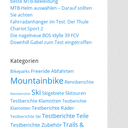
beste MTB-Bekleidung
MTB-Helm auswählen – Darauf sollten
Sie achten
Fahrradanhänger im Test: Der Thule
Chariot Sport 2
Die nagelneue BOS Idylle 39 FCV
Downhill Gabel zum Test eingetroffen
Kategorien
Freeride Abfahrten
Bikeparks
Mountainbike
Rennberichte
Ski
Skigebiete
Skitouren
Rennberichte
Testberichte Klamotten
Testberichte
Testberichte Räder
Klamotten
Testberichte Teile
Testberichte Ski
Trails &
Testberichte Zubehör