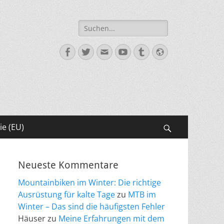
Suche
nach:
Facebook
Twitter
E-
YouTube
Tumblr
Website
Mail
ie (EU)
Suchen
Neueste Kommentare
Mountainbiken im Winter: Die richtige
Ausrüstung für kalte Tage
zu
MTB im
Winter – Das sind die häufigsten Fehler
Häuser
zu
Meine Erfahrungen mit dem