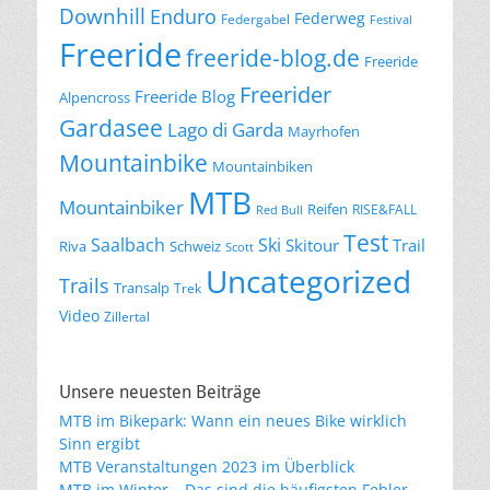
Downhill
Enduro
Federweg
Federgabel
Festival
Freeride
freeride-blog.de
Freeride
Freerider
Freeride Blog
Alpencross
Gardasee
Lago di Garda
Mayrhofen
Mountainbike
Mountainbiken
MTB
Mountainbiker
Reifen
RISE&FALL
Red Bull
Test
Saalbach
Ski
Skitour
Trail
Riva
Schweiz
Scott
Uncategorized
Trails
Transalp
Trek
Video
Zillertal
Unsere neuesten Beiträge
MTB im Bikepark: Wann ein neues Bike wirklich
Sinn ergibt
MTB Veranstaltungen 2023 im Überblick
MTB im Winter – Das sind die häufigsten Fehler