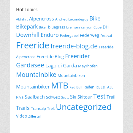
Hot Topics
Bike
Alpencross
Andreu Lacondeguy
Abfahrt
Bikepark
DH
bluegrass
Biker
bremsen
canyon
Cube
Downhill
Enduro
Federweg
Federgabel
Festival
Freeride
freeride-blog.de
Freeride
Freerider
Freeride Blog
Alpencross
Gardasee
Lago di Garda
Mayrhofen
Mountainbike
Mountainbiken
MTB
Mountainbiker
Reifen
RISE&FALL
Red Bull
Test
Saalbach
Ski
Skitour
Trail
Riva
Schweiz
Scott
Uncategorized
Trails
Transalp
Trek
Video
Zillertal