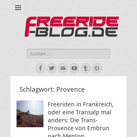
Ride hard, ride free! Deine Seite für Mountainbiken und Skifahren!
Suche
nach:
Facebook
Twitter
E-
YouTube
Tumblr
Website
Mail
Schlagwort:
Provence
Freeriden in Frankreich,
oder eine Transalp mal
anders: Die Trans-
Provence von Embrun
nach Menton