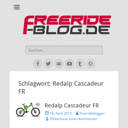
Ride hard, ride free! Deine Seite für Mountainbiken und Skifahren!
Suche
nach:
Facebook
Twitter
E-
YouTube
Tumblr
Website
Mail
Schlagwort:
Redalp Cascadeur
FR
Redalp Cascadeur FR
Veröffentlicht
Autor
18. April 2013
freerideblogger
am
Hinterlasse einen Kommentar