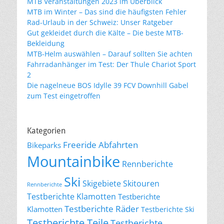
MTB Veranstaltungen 2023 im Überblick
MTB im Winter – Das sind die häufigsten Fehler
Rad-Urlaub in der Schweiz: Unser Ratgeber
Gut gekleidet durch die Kälte – Die beste MTB-
Bekleidung
MTB-Helm auswählen – Darauf sollten Sie achten
Fahrradanhänger im Test: Der Thule Chariot Sport
2
Die nagelneue BOS Idylle 39 FCV Downhill Gabel
zum Test eingetroffen
Kategorien
Freeride Abfahrten
Bikeparks
Mountainbike
Rennberichte
Ski
Skigebiete
Skitouren
Rennberichte
Testberichte Klamotten
Testberichte
Testberichte Räder
Klamotten
Testberichte Ski
Testberichte Teile
Testberichte