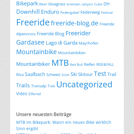
Bikepark
DH
bluegrass
Biker
bremsen
canyon
Cube
Downhill
Enduro
Federweg
Federgabel
Festival
Freeride
freeride-blog.de
Freeride
Freerider
Freeride Blog
Alpencross
Gardasee
Lago di Garda
Mayrhofen
Mountainbike
Mountainbiken
MTB
Mountainbiker
Reifen
RISE&FALL
Red Bull
Test
Saalbach
Ski
Skitour
Trail
Riva
Schweiz
Scott
Uncategorized
Trails
Transalp
Trek
Video
Zillertal
Unsere neuesten Beiträge
MTB im Bikepark: Wann ein neues Bike wirklich
Sinn ergibt