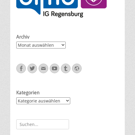
Archiv
Archiv
Facebook
Twitter
E-
YouTube
Tumblr
Website
Mail
Kategorien
Kategorien
Suche
nach: