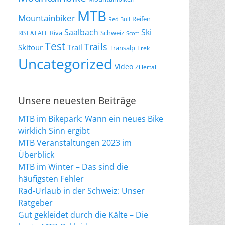
MTB
Mountainbiker
Reifen
Red Bull
Saalbach
Ski
Riva
Schweiz
RISE&FALL
Scott
Test
Trails
Skitour
Trail
Transalp
Trek
Uncategorized
Video
Zillertal
Unsere neuesten Beiträge
MTB im Bikepark: Wann ein neues Bike
wirklich Sinn ergibt
MTB Veranstaltungen 2023 im
Überblick
MTB im Winter – Das sind die
häufigsten Fehler
Rad-Urlaub in der Schweiz: Unser
Ratgeber
Gut gekleidet durch die Kälte – Die