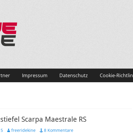
ken und Skifahren!
rtner
Impressum
Datenschutz
Cookie-Richtlin
stiefel Scarpa Maestrale RS
Autor
15
freeridekine
8 Kommentare