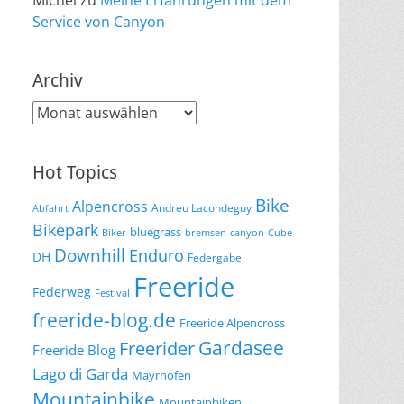
Michel
zu
Meine Erfahrungen mit dem
Service von Canyon
Archiv
Archiv
Hot Topics
Bike
Alpencross
Andreu Lacondeguy
Abfahrt
Bikepark
bluegrass
Biker
bremsen
canyon
Cube
Downhill
Enduro
DH
Federgabel
Freeride
Federweg
Festival
freeride-blog.de
Freeride Alpencross
Gardasee
Freerider
Freeride Blog
Lago di Garda
Mayrhofen
Mountainbike
Mountainbiken