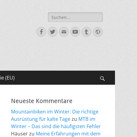
Suche
nach:
Facebook
Twitter
E-
YouTube
Tumblr
Website
Mail
ie (EU)
Suchen
Neueste Kommentare
Mountainbiken im Winter: Die richtige
Ausrüstung für kalte Tage
zu
MTB im
Winter – Das sind die häufigsten Fehler
Häuser
zu
Meine Erfahrungen mit dem