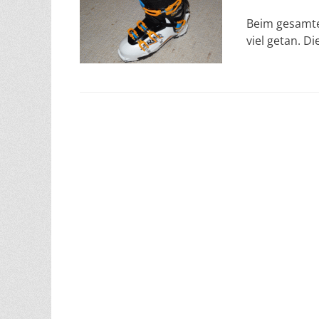
am
Beim gesamte
viel getan. Di