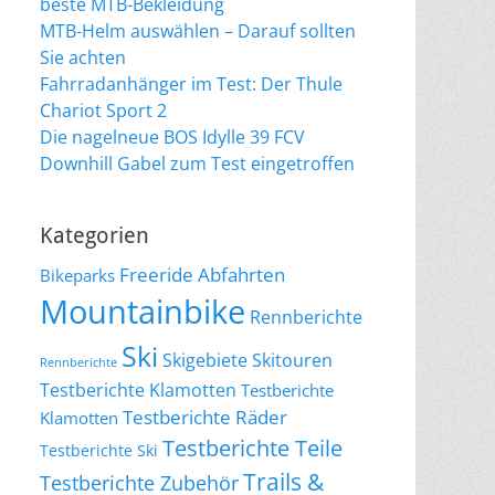
beste MTB-Bekleidung
MTB-Helm auswählen – Darauf sollten
Sie achten
Fahrradanhänger im Test: Der Thule
Chariot Sport 2
Die nagelneue BOS Idylle 39 FCV
Downhill Gabel zum Test eingetroffen
Kategorien
Freeride Abfahrten
Bikeparks
Mountainbike
Rennberichte
Ski
Skigebiete
Skitouren
Rennberichte
Testberichte Klamotten
Testberichte
Testberichte Räder
Klamotten
Testberichte Teile
Testberichte Ski
Trails &
Testberichte Zubehör