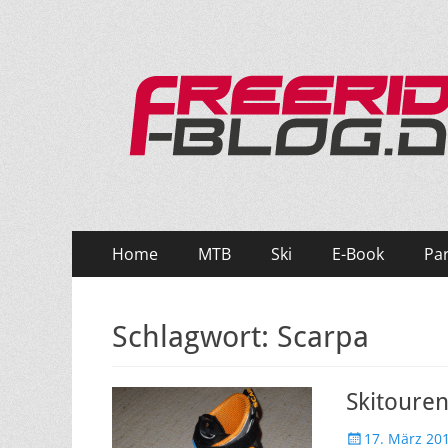
Ride hard, ride free! Deine Seite für Mountainbi
Primäres
Zum
Home
MTB
Ski
E-Book
Pa
Inhalt
Menü
springen
Schlagwort:
Scarpa
Skitouren
Veröffentlicht
17. März 20