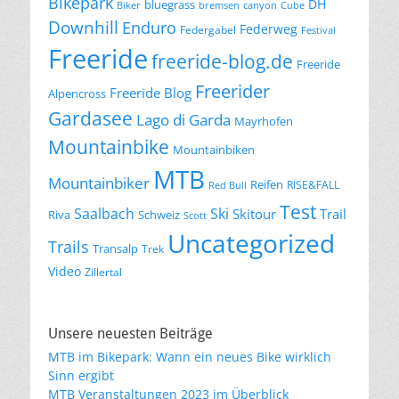
Bikepark
DH
bluegrass
Biker
bremsen
canyon
Cube
Downhill
Enduro
Federweg
Federgabel
Festival
Freeride
freeride-blog.de
Freeride
Freerider
Freeride Blog
Alpencross
Gardasee
Lago di Garda
Mayrhofen
Mountainbike
Mountainbiken
MTB
Mountainbiker
Reifen
RISE&FALL
Red Bull
Test
Saalbach
Ski
Skitour
Trail
Riva
Schweiz
Scott
Uncategorized
Trails
Transalp
Trek
Video
Zillertal
Unsere neuesten Beiträge
MTB im Bikepark: Wann ein neues Bike wirklich
Sinn ergibt
MTB Veranstaltungen 2023 im Überblick