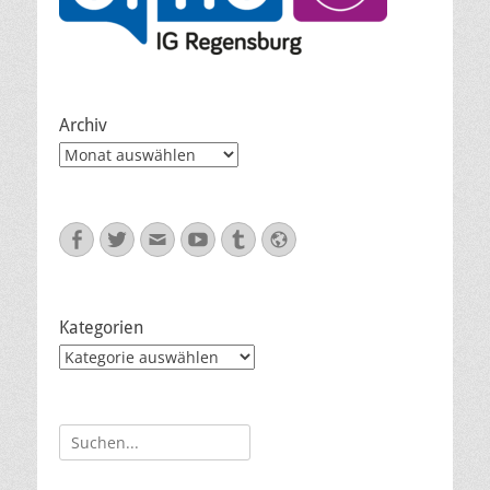
Archiv
Archiv
Facebook
Twitter
E-
YouTube
Tumblr
Website
Mail
Kategorien
Kategorien
Suche
nach: