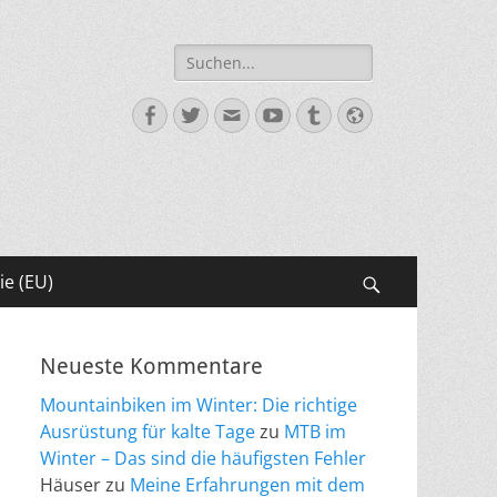
Suche
nach:
Facebook
Twitter
E-
YouTube
Tumblr
Website
Mail
ie (EU)
Suchen
Neueste Kommentare
Mountainbiken im Winter: Die richtige
Ausrüstung für kalte Tage
zu
MTB im
Winter – Das sind die häufigsten Fehler
Häuser
zu
Meine Erfahrungen mit dem