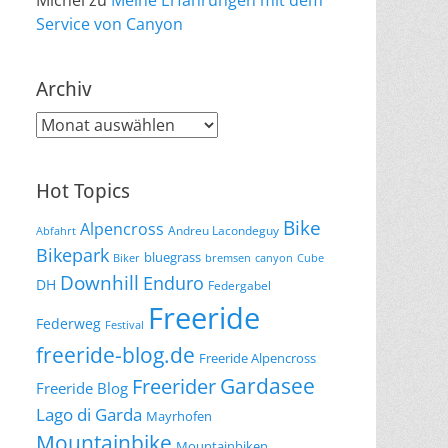
Michel
zu
Meine Erfahrungen mit dem
Service von Canyon
Archiv
Archiv
Hot Topics
Bike
Alpencross
Andreu Lacondeguy
Abfahrt
Bikepark
bluegrass
Biker
bremsen
canyon
Cube
Downhill
Enduro
DH
Federgabel
Freeride
Federweg
Festival
freeride-blog.de
Freeride Alpencross
Gardasee
Freerider
Freeride Blog
Lago di Garda
Mayrhofen
Mountainbike
Mountainbiken