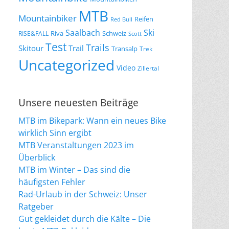
MTB
Mountainbiker
Reifen
Red Bull
Saalbach
Ski
Riva
Schweiz
RISE&FALL
Scott
Test
Trails
Skitour
Trail
Transalp
Trek
Uncategorized
Video
Zillertal
Unsere neuesten Beiträge
MTB im Bikepark: Wann ein neues Bike
wirklich Sinn ergibt
MTB Veranstaltungen 2023 im
Überblick
MTB im Winter – Das sind die
häufigsten Fehler
Rad-Urlaub in der Schweiz: Unser
Ratgeber
Gut gekleidet durch die Kälte – Die