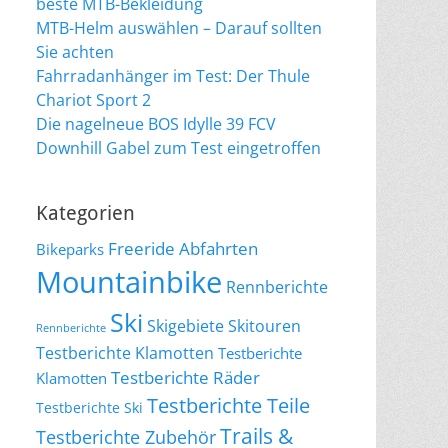
beste MTB-Bekleidung
MTB-Helm auswählen – Darauf sollten
Sie achten
Fahrradanhänger im Test: Der Thule
Chariot Sport 2
Die nagelneue BOS Idylle 39 FCV
Downhill Gabel zum Test eingetroffen
Kategorien
Freeride Abfahrten
Bikeparks
Mountainbike
Rennberichte
Ski
Skigebiete
Skitouren
Rennberichte
Testberichte Klamotten
Testberichte
Testberichte Räder
Klamotten
Testberichte Teile
Testberichte Ski
Trails &
Testberichte Zubehör