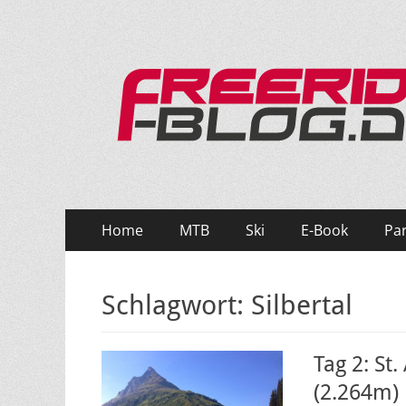
Ride hard, ride free! Deine Seite für Mountainbi
Primäres
Zum
Home
MTB
Ski
E-Book
Pa
Inhalt
Menü
springen
Schlagwort:
Silbertal
Tag 2: St
(2.264m)