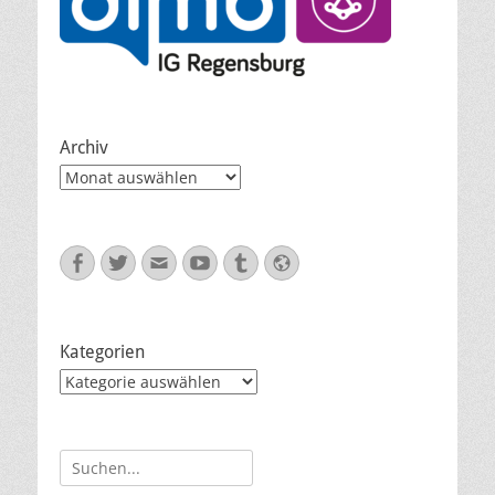
Archiv
Archiv
Facebook
Twitter
E-
YouTube
Tumblr
Website
Mail
Kategorien
Kategorien
Suche
nach: