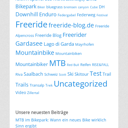
Bikepark
DH
bluegrass
Biker
bremsen
canyon
Cube
Downhill
Enduro
Federweg
Federgabel
Festival
Freeride
freeride-blog.de
Freeride
Freerider
Freeride Blog
Alpencross
Gardasee
Lago di Garda
Mayrhofen
Mountainbike
Mountainbiken
MTB
Mountainbiker
Reifen
RISE&FALL
Red Bull
Test
Saalbach
Ski
Skitour
Trail
Riva
Schweiz
Scott
Uncategorized
Trails
Transalp
Trek
Video
Zillertal
Unsere neuesten Beiträge
MTB im Bikepark: Wann ein neues Bike wirklich
Sinn ergibt