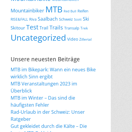
MTB
Mountainbiker
Reifen
Red Bull
Saalbach
Ski
Riva
Schweiz
RISE&FALL
Scott
Test
Trails
Skitour
Trail
Transalp
Trek
Uncategorized
Video
Zillertal
Unsere neuesten Beiträge
MTB im Bikepark: Wann ein neues Bike
wirklich Sinn ergibt
MTB Veranstaltungen 2023 im
Überblick
MTB im Winter – Das sind die
häufigsten Fehler
Rad-Urlaub in der Schweiz: Unser
Ratgeber
Gut gekleidet durch die Kälte – Die