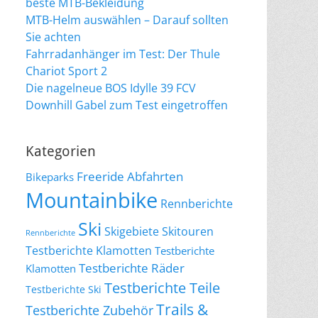
beste MTB-Bekleidung
MTB-Helm auswählen – Darauf sollten
Sie achten
Fahrradanhänger im Test: Der Thule
Chariot Sport 2
Die nagelneue BOS Idylle 39 FCV
Downhill Gabel zum Test eingetroffen
Kategorien
Freeride Abfahrten
Bikeparks
Mountainbike
Rennberichte
Ski
Skigebiete
Skitouren
Rennberichte
Testberichte Klamotten
Testberichte
Testberichte Räder
Klamotten
Testberichte Teile
Testberichte Ski
Trails &
Testberichte Zubehör