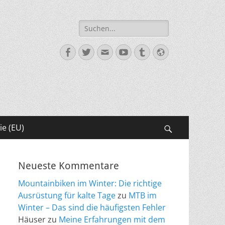
Suche
nach:
Facebook
Twitter
E-
YouTube
Tumblr
Website
Mail
ie (EU)
Suchen
Neueste Kommentare
Mountainbiken im Winter: Die richtige
Ausrüstung für kalte Tage
zu
MTB im
Winter – Das sind die häufigsten Fehler
Häuser
zu
Meine Erfahrungen mit dem