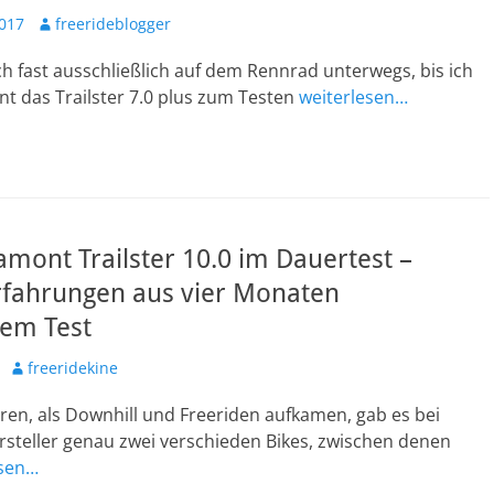
Autor
2017
freerideblogger
h fast ausschließlich auf dem Rennrad unterwegs, bis ich
t das Trailster 7.0 plus zum Testen
weiterlesen…
mont Trailster 10.0 im Dauertest –
rfahrungen aus vier Monaten
gem Test
Autor
freeridekine
hren, als Downhill und Freeriden aufkamen, gab es bei
rsteller genau zwei verschieden Bikes, zwischen denen
esen…