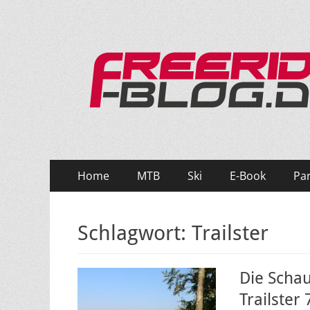
Ride hard, ride free! Deine Seite für Mountainbi
Primäres
Zum
Home
MTB
Ski
E-Book
Pa
Inhalt
Menü
springen
Schlagwort:
Trailster
Die Schau
Trailster 