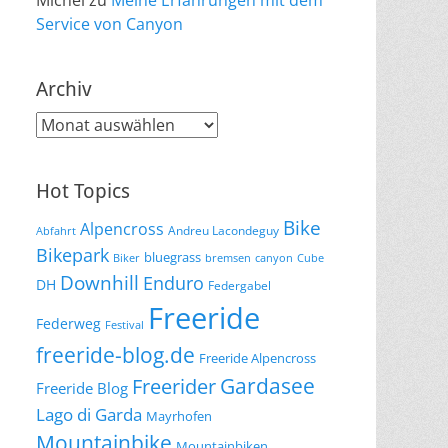
Michel
zu
Meine Erfahrungen mit dem
Service von Canyon
Archiv
Archiv
Hot Topics
Bike
Alpencross
Andreu Lacondeguy
Abfahrt
Bikepark
bluegrass
Biker
bremsen
canyon
Cube
Downhill
Enduro
DH
Federgabel
Freeride
Federweg
Festival
freeride-blog.de
Freeride Alpencross
Gardasee
Freerider
Freeride Blog
Lago di Garda
Mayrhofen
Mountainbike
Mountainbiken