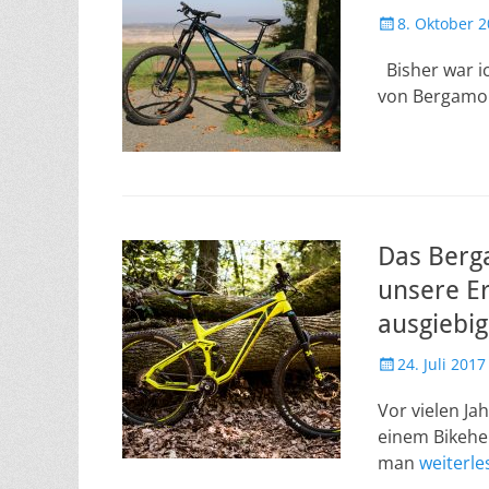
Veröffentlicht
8. Oktober 
am
Bisher war ic
von Bergamon
Das Berga
unsere E
ausgiebi
Veröffentlicht
24. Juli 2017
am
Vor vielen Ja
einem Bikehe
man
weiterl