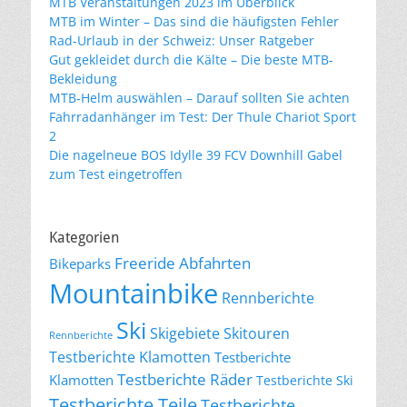
MTB Veranstaltungen 2023 im Überblick
MTB im Winter – Das sind die häufigsten Fehler
Rad-Urlaub in der Schweiz: Unser Ratgeber
Gut gekleidet durch die Kälte – Die beste MTB-
Bekleidung
MTB-Helm auswählen – Darauf sollten Sie achten
Fahrradanhänger im Test: Der Thule Chariot Sport
2
Die nagelneue BOS Idylle 39 FCV Downhill Gabel
zum Test eingetroffen
Kategorien
Freeride Abfahrten
Bikeparks
Mountainbike
Rennberichte
Ski
Skigebiete
Skitouren
Rennberichte
Testberichte Klamotten
Testberichte
Testberichte Räder
Klamotten
Testberichte Ski
Testberichte Teile
Testberichte