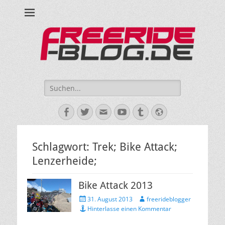
Ride hard, ride free! Deine Seite für Mountainbiken und Skifahren!
Suche
nach:
Facebook
Twitter
E-
YouTube
Tumblr
Website
Mail
Schlagwort:
Trek; Bike Attack;
Lenzerheide;
Bike Attack 2013
Veröffentlicht
Autor
31. August 2013
freerideblogger
am
Hinterlasse einen Kommentar