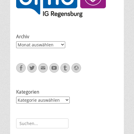
Archiv
Archiv
Facebook
Twitter
E-
YouTube
Tumblr
Website
Mail
Kategorien
Kategorien
Suche
nach: