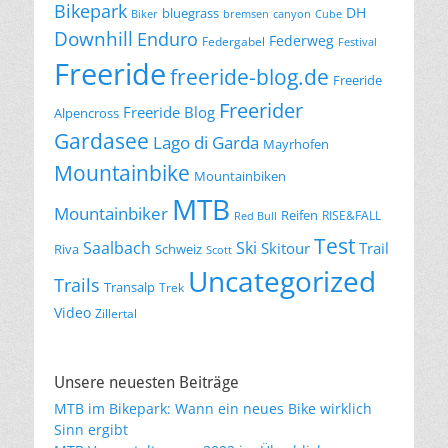
Bikepark
DH
bluegrass
Biker
bremsen
canyon
Cube
Downhill
Enduro
Federweg
Federgabel
Festival
Freeride
freeride-blog.de
Freeride
Freerider
Freeride Blog
Alpencross
Gardasee
Lago di Garda
Mayrhofen
Mountainbike
Mountainbiken
MTB
Mountainbiker
Reifen
RISE&FALL
Red Bull
Test
Saalbach
Ski
Skitour
Trail
Riva
Schweiz
Scott
Uncategorized
Trails
Transalp
Trek
Video
Zillertal
Unsere neuesten Beiträge
MTB im Bikepark: Wann ein neues Bike wirklich
Sinn ergibt