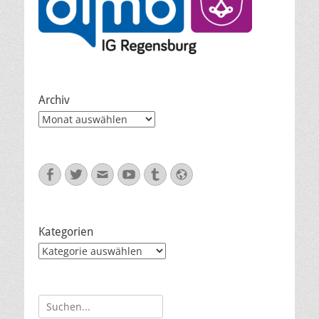
Archiv
Archiv
Facebook
Twitter
E-
YouTube
Tumblr
Website
Mail
Kategorien
Kategorien
Suche
nach: