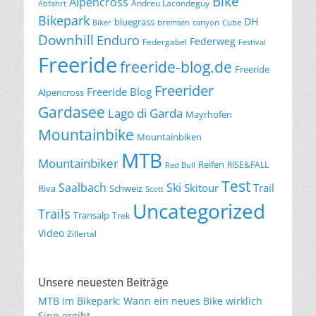
Bike
Alpencross
Andreu Lacondeguy
Abfahrt
Bikepark
DH
bluegrass
Biker
bremsen
canyon
Cube
Downhill
Enduro
Federweg
Federgabel
Festival
Freeride
freeride-blog.de
Freeride
Freerider
Freeride Blog
Alpencross
Gardasee
Lago di Garda
Mayrhofen
Mountainbike
Mountainbiken
MTB
Mountainbiker
Reifen
RISE&FALL
Red Bull
Test
Saalbach
Ski
Skitour
Trail
Riva
Schweiz
Scott
Uncategorized
Trails
Transalp
Trek
Video
Zillertal
Unsere neuesten Beiträge
MTB im Bikepark: Wann ein neues Bike wirklich
Sinn ergibt