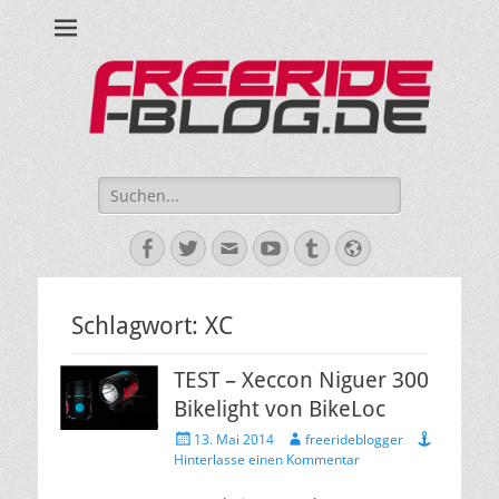
Ride hard, ride free! Deine Seite für Mountainbiken und Skifahren!
Suche
nach:
Facebook
Twitter
E-
YouTube
Tumblr
Website
Mail
Schlagwort:
XC
TEST – Xeccon Niguer 300
Bikelight von BikeLoc
Veröffentlicht
Autor
13. Mai 2014
freerideblogger
am
Hinterlasse einen Kommentar