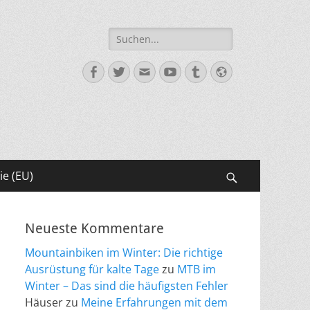
Suche
nach:
Facebook
Twitter
E-
YouTube
Tumblr
Website
Mail
ie (EU)
Suchen
Neueste Kommentare
Mountainbiken im Winter: Die richtige
Ausrüstung für kalte Tage
zu
MTB im
Winter – Das sind die häufigsten Fehler
Häuser
zu
Meine Erfahrungen mit dem