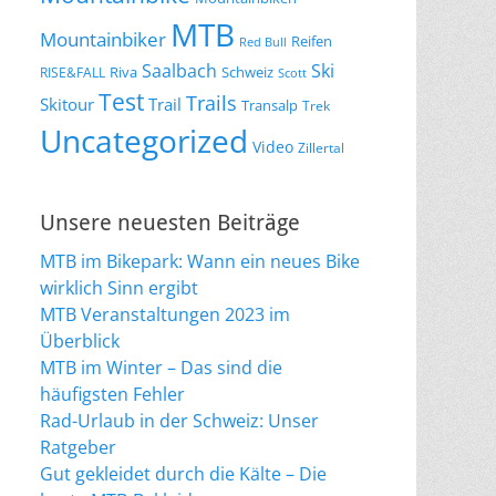
MTB
Mountainbiker
Reifen
Red Bull
Saalbach
Ski
Riva
Schweiz
RISE&FALL
Scott
Test
Trails
Skitour
Trail
Transalp
Trek
Uncategorized
Video
Zillertal
Unsere neuesten Beiträge
MTB im Bikepark: Wann ein neues Bike
wirklich Sinn ergibt
MTB Veranstaltungen 2023 im
Überblick
MTB im Winter – Das sind die
häufigsten Fehler
Rad-Urlaub in der Schweiz: Unser
Ratgeber
Gut gekleidet durch die Kälte – Die