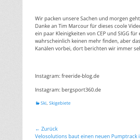
Wir packen unsere Sachen und morgen gehts
Danke an Tim Marcour für dieses coole Video
ein paar Kleinigkeiten von CEP und SIGG für
wahrscheinlich keinen mehr finden, aber da
Kanälen vorbei, dort berichten wir immer seh
Instagram: freeride-blog.de
Instagram: bergsport360.de
Kategorien
Ski
,
Skigebiete
Beitragsnavigation
← Zurück
Vorheriger
Velosolutions baut einen neuen Pumptrack 