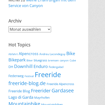
Michel
zu
Meine Erfahrungen mit dem
Service von Canyon
Archiv
Archiv
Hot Topics
Bike
Alpencross
Andreu Lacondeguy
Abfahrt
Bikepark
bluegrass
Biker
bremsen
canyon
Cube
Downhill
Enduro
DH
Federgabel
Freeride
Federweg
Festival
freeride-blog.de
Freeride Alpencross
Gardasee
Freerider
Freeride Blog
Lago di Garda
Mayrhofen
Mountainbike
Mountainbiken