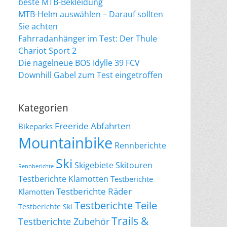
beste MTB-Bekleidung
MTB-Helm auswählen – Darauf sollten
Sie achten
Fahrradanhänger im Test: Der Thule
Chariot Sport 2
Die nagelneue BOS Idylle 39 FCV
Downhill Gabel zum Test eingetroffen
Kategorien
Freeride Abfahrten
Bikeparks
Mountainbike
Rennberichte
Ski
Skigebiete
Skitouren
Rennberichte
Testberichte Klamotten
Testberichte
Testberichte Räder
Klamotten
Testberichte Teile
Testberichte Ski
Trails &
Testberichte Zubehör