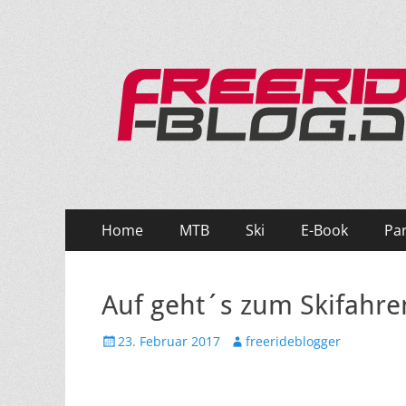
Ride hard, ride free! Deine Seite für Mountainbi
Primäres
Zum
Home
MTB
Ski
E-Book
Pa
Inhalt
Menü
springen
Auf geht´s zum Skifahre
Veröffentlicht
Autor
23. Februar 2017
freerideblogger
am