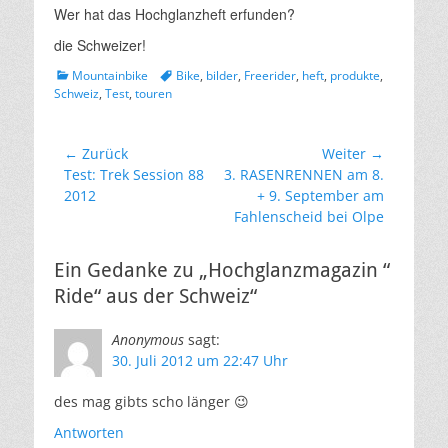
Wer hat das Hochglanzheft erfunden?
die Schweizer!
Kategorien
Schlagworte
Mountainbike
Bike
,
bilder
,
Freerider
,
heft
,
produkte
,
Schweiz
,
Test
,
touren
Beitragsnavigation
← Zurück
Weiter →
Vorheriger
Nächster
Test: Trek Session 88
3. RASENRENNEN am 8.
Beitrag:
Beitrag:
2012
+ 9. September am
Fahlenscheid bei Olpe
Ein Gedanke zu „Hochglanzmagazin “
Ride“ aus der Schweiz“
Anonymous
sagt:
30. Juli 2012 um 22:47 Uhr
des mag gibts scho länger 😉
Antworten