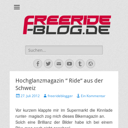
Ride hard, ride free! Deine Seite für Mountainbiken und Skifahren!
Suche
nach:
Facebook
Twitter
E-
YouTube
Tumblr
Website
Mail
Hochglanzmagazin “ Ride“ aus der
Schweiz
Veröffentlicht
Autor
27. Juli 2012
freerideblogger
Ein Kommentar
am
Vor kurzem klappte mir im Supermarkt die Kinnlade
runter- magisch zog mich dieses Bikemagazin an.
Solch eine Brillianz der Bilder habe ich bei einem
Bike-mag noch nicht gesehen!