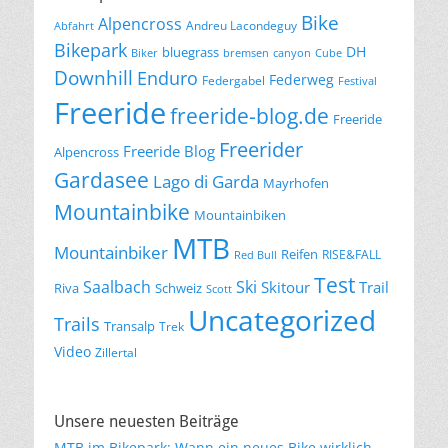
Bike
Alpencross
Andreu Lacondeguy
Abfahrt
Bikepark
DH
bluegrass
Biker
bremsen
canyon
Cube
Downhill
Enduro
Federweg
Federgabel
Festival
Freeride
freeride-blog.de
Freeride
Freerider
Freeride Blog
Alpencross
Gardasee
Lago di Garda
Mayrhofen
Mountainbike
Mountainbiken
MTB
Mountainbiker
Reifen
RISE&FALL
Red Bull
Test
Saalbach
Ski
Skitour
Trail
Riva
Schweiz
Scott
Uncategorized
Trails
Transalp
Trek
Video
Zillertal
Unsere neuesten Beiträge
MTB im Bikepark: Wann ein neues Bike wirklich