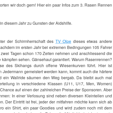
rten wir doch gern! Hier ein paar Infos zum 3. Rasen Rennen
n diesem Jahr zu Gunsten der Aidshilfe.
nter der Schirmherrschaft des
TV Olpe
dieses etwas andere
 Nachdem im ersten Jahr bei extremen Bedingungen 105 Fahrer
an zwei Tagen schon 170 Zeiten nehmen und anschliessend die
e kämpfen sehen. Gänsehaut garantiert. Warum Rasenrennen?
se des Skihangs durch offene Wiesenkurven führt. Hier ist
on Jedermann gemeistert werden kann, kommt auch die härtere
nd ein Wallride säumen den Weg bergab. Da bleibt auch mal
erteilung in verschiedene Klassen (U11, U17, Men, Women)
Chance auf einen der zahlreichen Preise der Sponsoren. Aber
mmen: In einer Verlosung sind neben diversen Kleinteilen und
Der Eintritt ist frei, jeder der mitfahren möchte kann sich ab
o ein Shirt, ein paar Goodies und wird zudem noch mit dem