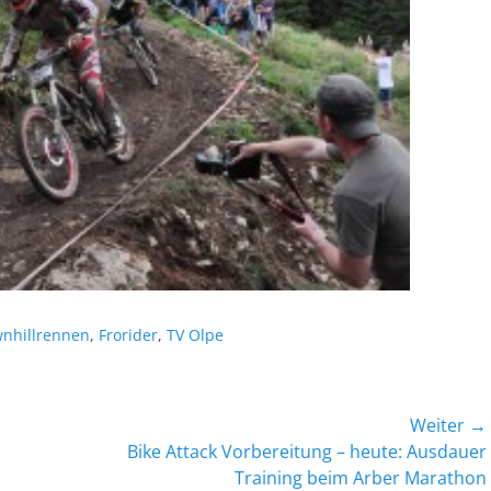
nhillrennen
,
Frorider
,
TV Olpe
Weiter →
Nächster
Bike Attack Vorbereitung – heute: Ausdauer
Beitrag:
Training beim Arber Marathon