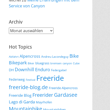
Michel
zu
Meine Erfahrungen mit dem
Service von Canyon
Archiv
Archiv
Hot Topics
Bike
Alpencross
Andreu Lacondeguy
Abfahrt
Bikepark
bluegrass
Biker
bremsen
canyon
Cube
Downhill
Enduro
DH
Federgabel
Freeride
Federweg
Festival
freeride-blog.de
Freeride Alpencross
Gardasee
Freerider
Freeride Blog
Lago di Garda
Mayrhofen
Mountainbike
Mountainbiken