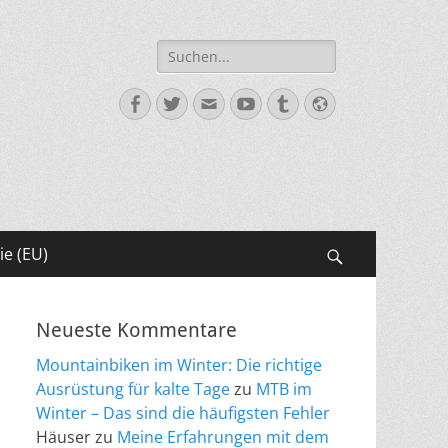
Suche
nach:
Facebook
Twitter
E-
YouTube
Tumblr
Website
Mail
ie (EU)
Suchen
Neueste Kommentare
Mountainbiken im Winter: Die richtige
Ausrüstung für kalte Tage
zu
MTB im
Winter – Das sind die häufigsten Fehler
Häuser
zu
Meine Erfahrungen mit dem