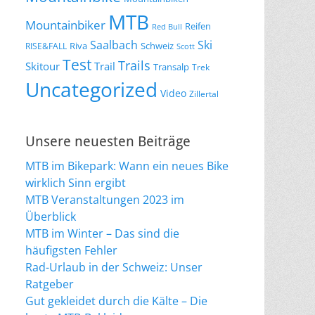
MTB
Mountainbiker
Reifen
Red Bull
Saalbach
Ski
Riva
Schweiz
RISE&FALL
Scott
Test
Trails
Skitour
Trail
Transalp
Trek
Uncategorized
Video
Zillertal
Unsere neuesten Beiträge
MTB im Bikepark: Wann ein neues Bike
wirklich Sinn ergibt
MTB Veranstaltungen 2023 im
Überblick
MTB im Winter – Das sind die
häufigsten Fehler
Rad-Urlaub in der Schweiz: Unser
Ratgeber
Gut gekleidet durch die Kälte – Die