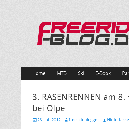
Ride hard, ride free! Deine Seite für Mountainbi
Primäres
Zum
Home
MTB
Ski
E-Book
Pa
Inhalt
Menü
springen
3. RASENRENNEN am 8. +
bei Olpe
Veröffentlicht
Autor
28. Juli 2012
freerideblogger
Hinterlass
am