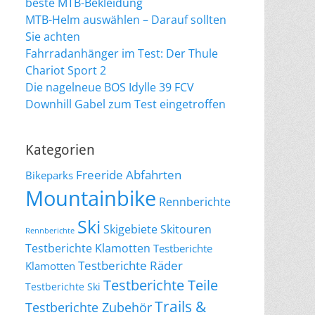
beste MTB-Bekleidung
MTB-Helm auswählen – Darauf sollten
Sie achten
Fahrradanhänger im Test: Der Thule
Chariot Sport 2
Die nagelneue BOS Idylle 39 FCV
Downhill Gabel zum Test eingetroffen
Kategorien
Freeride Abfahrten
Bikeparks
Mountainbike
Rennberichte
Ski
Skigebiete
Skitouren
Rennberichte
Testberichte Klamotten
Testberichte
Testberichte Räder
Klamotten
Testberichte Teile
Testberichte Ski
Trails &
Testberichte Zubehör