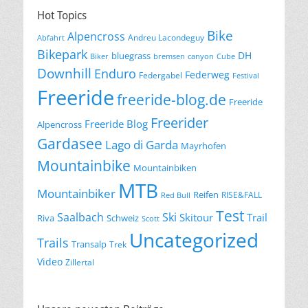
Hot Topics
Bike
Alpencross
Andreu Lacondeguy
Abfahrt
Bikepark
DH
bluegrass
Biker
bremsen
canyon
Cube
Downhill
Enduro
Federweg
Federgabel
Festival
Freeride
freeride-blog.de
Freeride
Freerider
Freeride Blog
Alpencross
Gardasee
Lago di Garda
Mayrhofen
Mountainbike
Mountainbiken
MTB
Mountainbiker
Reifen
RISE&FALL
Red Bull
Test
Saalbach
Ski
Skitour
Trail
Riva
Schweiz
Scott
Uncategorized
Trails
Transalp
Trek
Video
Zillertal