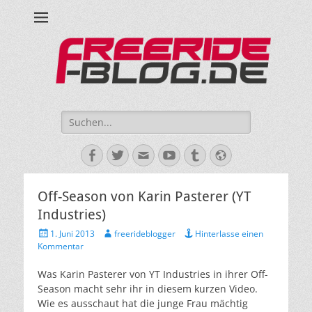
Ride hard, ride free! Deine Seite für Mountainbiken und Skifahren!
Suche
nach:
Facebook
Twitter
E-
YouTube
Tumblr
Website
Mail
Off-Season von Karin Pasterer (YT
Industries)
Veröffentlicht
Autor
1. Juni 2013
freerideblogger
Hinterlasse einen
am
Kommentar
Was Karin Pasterer von YT Industries in ihrer Off-
Season macht sehr ihr in diesem kurzen Video.
Wie es ausschaut hat die junge Frau mächtig