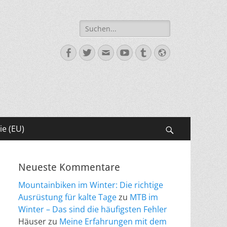
Suche
nach:
Facebook
Twitter
E-
YouTube
Tumblr
Website
Mail
ie (EU)
Suchen
Neueste Kommentare
Mountainbiken im Winter: Die richtige
Ausrüstung für kalte Tage
zu
MTB im
Winter – Das sind die häufigsten Fehler
Häuser
zu
Meine Erfahrungen mit dem