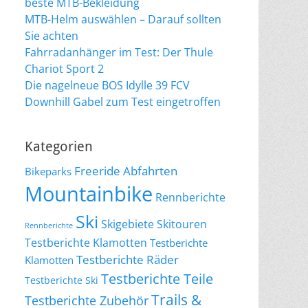
beste MTB-Bekleidung
MTB-Helm auswählen – Darauf sollten
Sie achten
Fahrradanhänger im Test: Der Thule
Chariot Sport 2
Die nagelneue BOS Idylle 39 FCV
Downhill Gabel zum Test eingetroffen
Kategorien
Freeride Abfahrten
Bikeparks
Mountainbike
Rennberichte
Ski
Skigebiete
Skitouren
Rennberichte
Testberichte Klamotten
Testberichte
Testberichte Räder
Klamotten
Testberichte Teile
Testberichte Ski
Trails &
Testberichte Zubehör