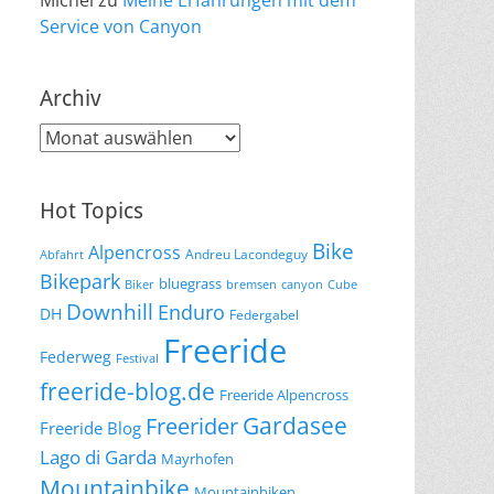
Michel
zu
Meine Erfahrungen mit dem
Service von Canyon
Archiv
Archiv
Hot Topics
Bike
Alpencross
Andreu Lacondeguy
Abfahrt
Bikepark
bluegrass
Biker
bremsen
canyon
Cube
Downhill
Enduro
DH
Federgabel
Freeride
Federweg
Festival
freeride-blog.de
Freeride Alpencross
Gardasee
Freerider
Freeride Blog
Lago di Garda
Mayrhofen
Mountainbike
Mountainbiken