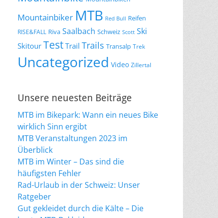
MTB
Mountainbiker
Reifen
Red Bull
Saalbach
Ski
Riva
Schweiz
RISE&FALL
Scott
Test
Trails
Skitour
Trail
Transalp
Trek
Uncategorized
Video
Zillertal
Unsere neuesten Beiträge
MTB im Bikepark: Wann ein neues Bike
wirklich Sinn ergibt
MTB Veranstaltungen 2023 im
Überblick
MTB im Winter – Das sind die
häufigsten Fehler
Rad-Urlaub in der Schweiz: Unser
Ratgeber
Gut gekleidet durch die Kälte – Die