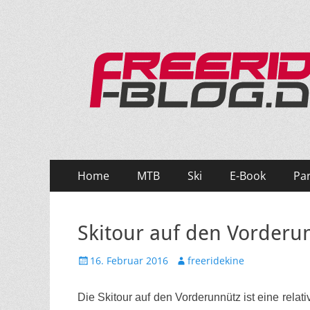
Ride hard, ride free! Deine Seite für Mountainbi
Primäres
Zum
Home
MTB
Ski
E-Book
Pa
Inhalt
Menü
springen
Skitour auf den Vorder
Veröffentlicht
Autor
16. Februar 2016
freeridekine
am
Die Skitour auf den Vorderunnütz ist eine relativ