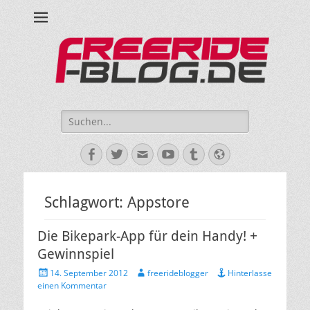
Ride hard, ride free! Deine Seite für Mountainbiken und Skifahren!
Suche
nach:
Facebook
Twitter
E-
YouTube
Tumblr
Website
Mail
Schlagwort:
Appstore
Die Bikepark-App für dein Handy! +
Gewinnspiel
Veröffentlicht
Autor
14. September 2012
freerideblogger
Hinterlasse
am
einen Kommentar