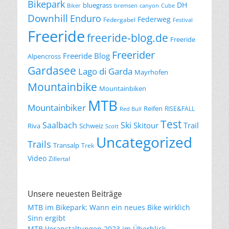
Bikepark
DH
bluegrass
Biker
bremsen
canyon
Cube
Downhill
Enduro
Federweg
Federgabel
Festival
Freeride
freeride-blog.de
Freeride
Freerider
Freeride Blog
Alpencross
Gardasee
Lago di Garda
Mayrhofen
Mountainbike
Mountainbiken
MTB
Mountainbiker
Reifen
RISE&FALL
Red Bull
Test
Saalbach
Ski
Skitour
Trail
Riva
Schweiz
Scott
Uncategorized
Trails
Transalp
Trek
Video
Zillertal
Unsere neuesten Beiträge
MTB im Bikepark: Wann ein neues Bike wirklich
Sinn ergibt
MTB Veranstaltungen 2023 im Überblick