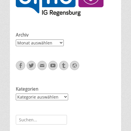
Archiv
Archiv
Facebook
Twitter
E-
YouTube
Tumblr
Website
Mail
Kategorien
Kategorien
Suche
nach: