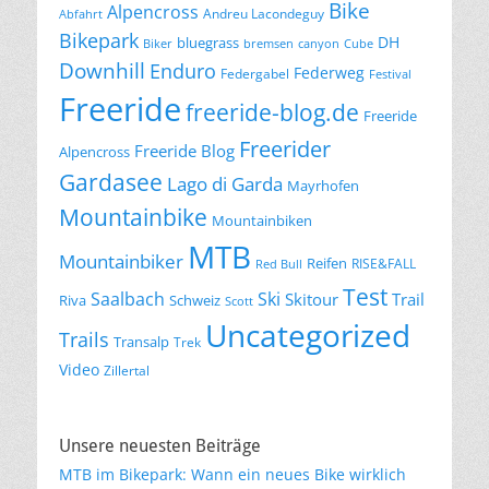
Bike
Alpencross
Andreu Lacondeguy
Abfahrt
Bikepark
DH
bluegrass
Biker
bremsen
canyon
Cube
Downhill
Enduro
Federweg
Federgabel
Festival
Freeride
freeride-blog.de
Freeride
Freerider
Freeride Blog
Alpencross
Gardasee
Lago di Garda
Mayrhofen
Mountainbike
Mountainbiken
MTB
Mountainbiker
Reifen
RISE&FALL
Red Bull
Test
Saalbach
Ski
Skitour
Trail
Riva
Schweiz
Scott
Uncategorized
Trails
Transalp
Trek
Video
Zillertal
Unsere neuesten Beiträge
MTB im Bikepark: Wann ein neues Bike wirklich