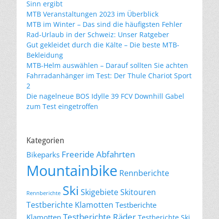
Sinn ergibt
MTB Veranstaltungen 2023 im Überblick
MTB im Winter – Das sind die häufigsten Fehler
Rad-Urlaub in der Schweiz: Unser Ratgeber
Gut gekleidet durch die Kälte – Die beste MTB-
Bekleidung
MTB-Helm auswählen – Darauf sollten Sie achten
Fahrradanhänger im Test: Der Thule Chariot Sport
2
Die nagelneue BOS Idylle 39 FCV Downhill Gabel
zum Test eingetroffen
Kategorien
Freeride Abfahrten
Bikeparks
Mountainbike
Rennberichte
Ski
Skigebiete
Skitouren
Rennberichte
Testberichte Klamotten
Testberichte
Testberichte Räder
Klamotten
Testberichte Ski