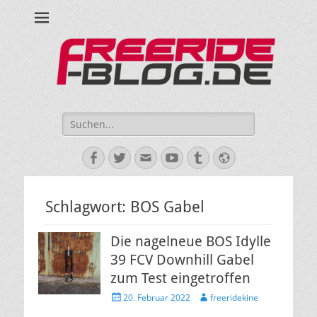
Ride hard, ride free! Deine Seite für Mountainbiken und Skifahren!
Suche
nach:
Facebook
Twitter
E-
YouTube
Tumblr
Website
Mail
Schlagwort:
BOS Gabel
Die nagelneue BOS Idylle
39 FCV Downhill Gabel
zum Test eingetroffen
Veröffentlicht
Autor
20. Februar 2022
freeridekine
am