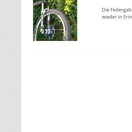
am
Die Federgabe
wieder in Er