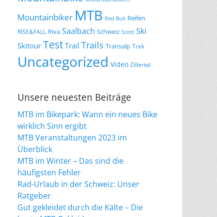
MTB
Mountainbiker
Reifen
Red Bull
Saalbach
Ski
Riva
Schweiz
RISE&FALL
Scott
Test
Trails
Skitour
Trail
Transalp
Trek
Uncategorized
Video
Zillertal
Unsere neuesten Beiträge
MTB im Bikepark: Wann ein neues Bike
wirklich Sinn ergibt
MTB Veranstaltungen 2023 im
Überblick
MTB im Winter – Das sind die
häufigsten Fehler
Rad-Urlaub in der Schweiz: Unser
Ratgeber
Gut gekleidet durch die Kälte – Die