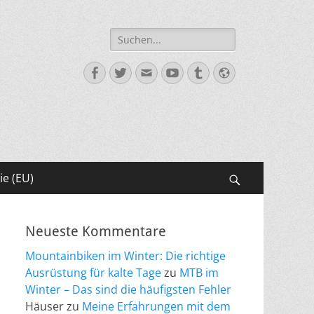
Suche
nach:
Facebook
Twitter
E-
YouTube
Tumblr
Website
Mail
ie (EU)
Suchen
Neueste Kommentare
Mountainbiken im Winter: Die richtige
Ausrüstung für kalte Tage
zu
MTB im
Winter – Das sind die häufigsten Fehler
Häuser
zu
Meine Erfahrungen mit dem