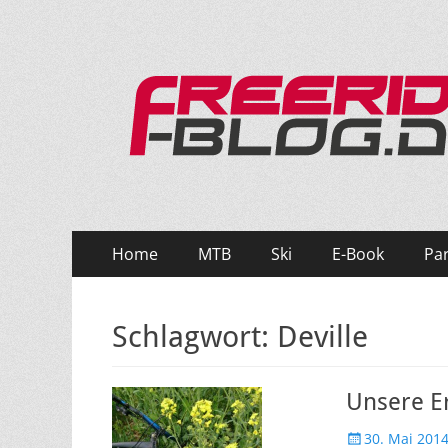
Ride hard, ride free! Deine Seite für Mountainbi
Primäres
Zum
Home
MTB
Ski
E-Book
Pa
Inhalt
Menü
springen
Schlagwort:
Deville
Unsere E
Veröffentlicht
30. Mai 201