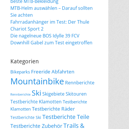
beste MTB-Bekleidung
MTB-Helm auswählen – Darauf sollten
Sie achten
Fahrradanhänger im Test: Der Thule
Chariot Sport 2
Die nagelneue BOS Idylle 39 FCV
Downhill Gabel zum Test eingetroffen
Kategorien
Freeride Abfahrten
Bikeparks
Mountainbike
Rennberichte
Ski
Skigebiete
Skitouren
Rennberichte
Testberichte Klamotten
Testberichte
Testberichte Räder
Klamotten
Testberichte Teile
Testberichte Ski
Trails &
Testberichte Zubehör