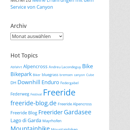
Michel
zu
Meine Erfahrungen mit dem
Service von Canyon
Archiv
Archiv
Hot Topics
Bike
Alpencross
Andreu Lacondeguy
Abfahrt
Bikepark
bluegrass
Biker
bremsen
canyon
Cube
Downhill
Enduro
DH
Federgabel
Freeride
Federweg
Festival
freeride-blog.de
Freeride Alpencross
Gardasee
Freerider
Freeride Blog
Lago di Garda
Mayrhofen
Mountainbike
Mountainbiken