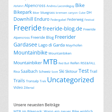
Bike
Alpencross
Andreu Lacondeguy
Abfahrt
Bikepark
DH
bluegrass
Biker
bremsen
canyon
Cube
Downhill
Enduro
Federweg
Federgabel
Festival
Freeride
freeride-blog.de
Freeride
Freerider
Freeride Blog
Alpencross
Gardasee
Lago di Garda
Mayrhofen
Mountainbike
Mountainbiken
MTB
Mountainbiker
Reifen
RISE&FALL
Red Bull
Test
Saalbach
Ski
Skitour
Trail
Riva
Schweiz
Scott
Uncategorized
Trails
Transalp
Trek
Video
Zillertal
Unsere neuesten Beiträge
MTB im Bikepark: Wann ein neues Bike wirklich