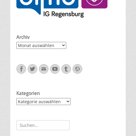
Archiv
Archiv
Facebook
Twitter
E-
YouTube
Tumblr
Website
Mail
Kategorien
Kategorien
Suche
nach: