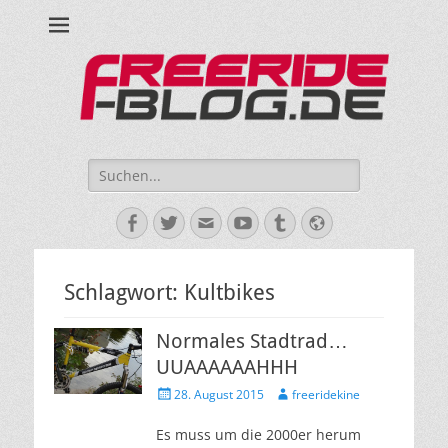
Ride hard, ride free! Deine Seite für Mountainbiken und Skifahren!
Suche
nach:
Facebook
Twitter
E-
YouTube
Tumblr
Website
Mail
Schlagwort:
Kultbikes
Normales Stadtrad…
UUAAAAAAHHH
Veröffentlicht
Autor
28. August 2015
freeridekine
am
Es muss um die 2000er herum