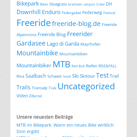
Bikepark
DH
bluegrass
Biker
bremsen
canyon
Cube
Downhill
Enduro
Federweg
Federgabel
Festival
Freeride
freeride-blog.de
Freeride
Freerider
Freeride Blog
Alpencross
Gardasee
Lago di Garda
Mayrhofen
Mountainbike
Mountainbiken
MTB
Mountainbiker
Reifen
RISE&FALL
Red Bull
Test
Saalbach
Ski
Skitour
Trail
Riva
Schweiz
Scott
Uncategorized
Trails
Transalp
Trek
Video
Zillertal
Unsere neuesten Beiträge
MTB im Bikepark: Wann ein neues Bike wirklich
Sinn ergibt