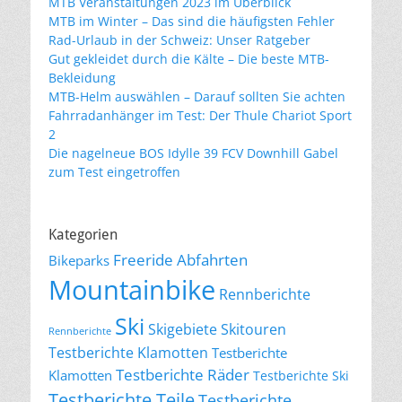
MTB Veranstaltungen 2023 im Überblick
MTB im Winter – Das sind die häufigsten Fehler
Rad-Urlaub in der Schweiz: Unser Ratgeber
Gut gekleidet durch die Kälte – Die beste MTB-
Bekleidung
MTB-Helm auswählen – Darauf sollten Sie achten
Fahrradanhänger im Test: Der Thule Chariot Sport
2
Die nagelneue BOS Idylle 39 FCV Downhill Gabel
zum Test eingetroffen
Kategorien
Freeride Abfahrten
Bikeparks
Mountainbike
Rennberichte
Ski
Skigebiete
Skitouren
Rennberichte
Testberichte Klamotten
Testberichte
Testberichte Räder
Klamotten
Testberichte Ski
Testberichte Teile
Testberichte