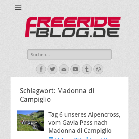
Ride hard, ride free! Deine Seite für Mountainbiken und Skifahren!
Suche
nach:
Facebook
Twitter
E-
YouTube
Tumblr
Website
Mail
Schlagwort:
Madonna di
Campiglio
Tag 6 unseres Alpencross,
vom Gavia Pass nach
Madonna di Campiglio
Veröffentlicht
Autor