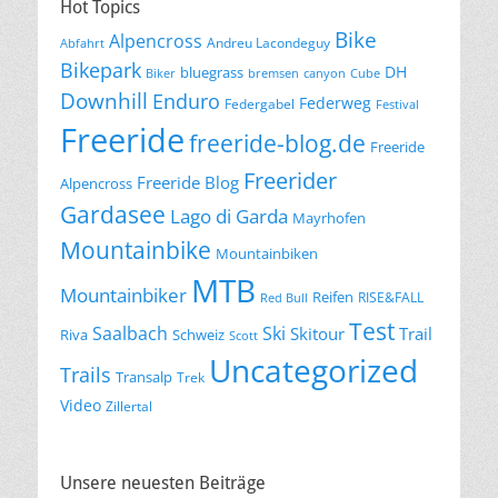
Hot Topics
Bike
Alpencross
Andreu Lacondeguy
Abfahrt
Bikepark
DH
bluegrass
Biker
bremsen
canyon
Cube
Downhill
Enduro
Federweg
Federgabel
Festival
Freeride
freeride-blog.de
Freeride
Freerider
Freeride Blog
Alpencross
Gardasee
Lago di Garda
Mayrhofen
Mountainbike
Mountainbiken
MTB
Mountainbiker
Reifen
RISE&FALL
Red Bull
Test
Saalbach
Ski
Skitour
Trail
Riva
Schweiz
Scott
Uncategorized
Trails
Transalp
Trek
Video
Zillertal
Unsere neuesten Beiträge