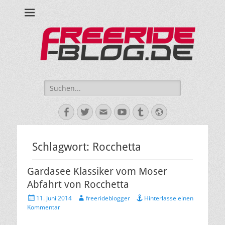
Ride hard, ride free! Deine Seite für Mountainbiken und Skifahren!
Suche
nach:
Facebook
Twitter
E-
YouTube
Tumblr
Website
Mail
Schlagwort:
Rocchetta
Gardasee Klassiker vom Moser
Abfahrt von Rocchetta
Veröffentlicht
Autor
11. Juni 2014
freerideblogger
Hinterlasse einen
am
Kommentar