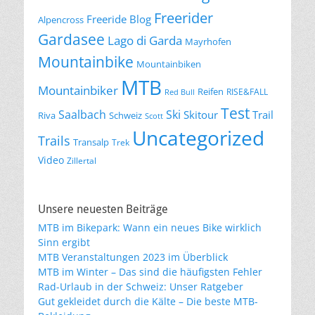
Freerider
Freeride Blog
Alpencross
Gardasee
Lago di Garda
Mayrhofen
Mountainbike
Mountainbiken
MTB
Mountainbiker
Reifen
RISE&FALL
Red Bull
Test
Saalbach
Ski
Skitour
Trail
Riva
Schweiz
Scott
Uncategorized
Trails
Transalp
Trek
Video
Zillertal
Unsere neuesten Beiträge
MTB im Bikepark: Wann ein neues Bike wirklich
Sinn ergibt
MTB Veranstaltungen 2023 im Überblick
MTB im Winter – Das sind die häufigsten Fehler
Rad-Urlaub in der Schweiz: Unser Ratgeber
Gut gekleidet durch die Kälte – Die beste MTB-