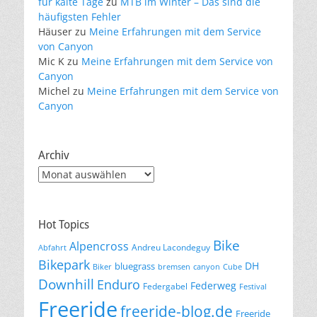
für kalte Tage
zu
MTB im Winter – Das sind die
häufigsten Fehler
Häuser
zu
Meine Erfahrungen mit dem Service
von Canyon
Mic K
zu
Meine Erfahrungen mit dem Service von
Canyon
Michel
zu
Meine Erfahrungen mit dem Service von
Canyon
Archiv
Archiv
Hot Topics
Bike
Alpencross
Andreu Lacondeguy
Abfahrt
Bikepark
DH
bluegrass
Biker
bremsen
canyon
Cube
Downhill
Enduro
Federweg
Federgabel
Festival
Freeride
freeride-blog.de
Freeride