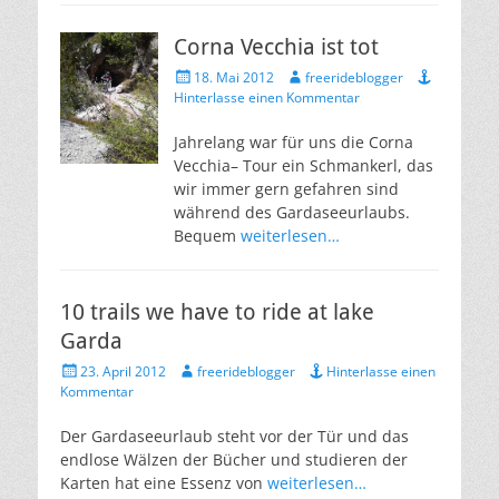
Corna Vecchia ist tot
Veröffentlicht
Autor
18. Mai 2012
freerideblogger
am
Hinterlasse einen Kommentar
Jahrelang war für uns die Corna
Vecchia– Tour ein Schmankerl, das
wir immer gern gefahren sind
während des Gardaseeurlaubs.
Bequem
weiterlesen…
10 trails we have to ride at lake
Garda
Veröffentlicht
Autor
23. April 2012
freerideblogger
Hinterlasse einen
am
Kommentar
Der Gardaseeurlaub steht vor der Tür und das
endlose Wälzen der Bücher und studieren der
Karten hat eine Essenz von
weiterlesen…