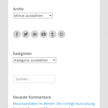
Archiv
Archiv
Facebook
Twitter
E-
YouTube
Tumblr
Website
Mail
Kategorien
Kategorien
Suche
nach:
Neueste Kommentare
Mountainbiken im Winter: Die richtige Ausrüstung