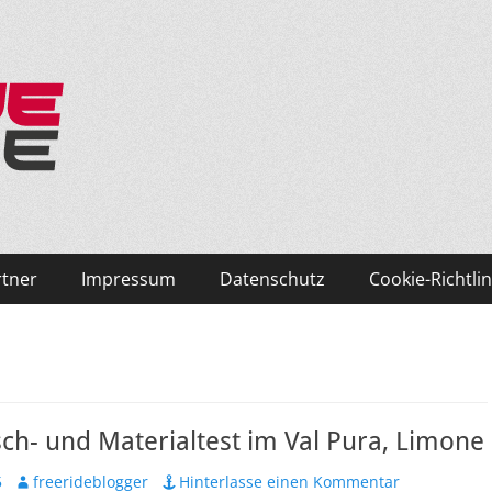
ken und Skifahren!
rtner
Impressum
Datenschutz
Cookie-Richtlin
h- und Materialtest im Val Pura, Limone
Autor
5
freerideblogger
Hinterlasse einen Kommentar