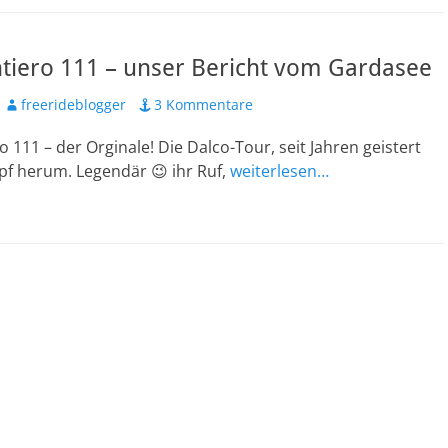
ntiero 111 – unser Bericht vom Gardasee
Autor
freerideblogger
3 Kommentare
o 111 – der Orginale! Die Dalco-Tour, seit Jahren geistert
pf herum. Legendär 😉 ihr Ruf,
weiterlesen…