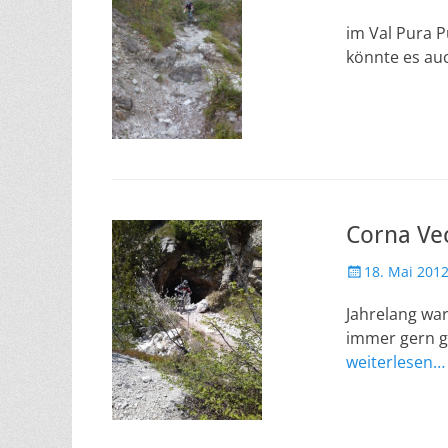
am
im Val Pura P
könnte es au
Corna Vec
Veröffentlicht
18. Mai 201
am
Jahrelang war
immer gern g
weiterlesen…