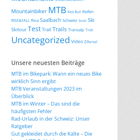
MTB
Mountainbiker
Reifen
Red Bull
Saalbach
Ski
Riva
Schweiz
RISE&FALL
Scott
Test
Trails
Skitour
Trail
Transalp
Trek
Uncategorized
Video
Zillertal
Unsere neuesten Beiträge
MTB im Bikepark: Wann ein neues Bike
wirklich Sinn ergibt
MTB Veranstaltungen 2023 im
Überblick
MTB im Winter – Das sind die
häufigsten Fehler
Rad-Urlaub in der Schweiz: Unser
Ratgeber
Gut gekleidet durch die Kälte – Die