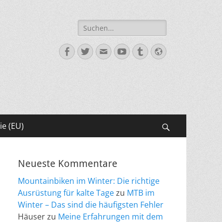
Suche
nach:
Facebook
Twitter
E-
YouTube
Tumblr
Website
Mail
ie (EU)
Suchen
Neueste Kommentare
Mountainbiken im Winter: Die richtige
Ausrüstung für kalte Tage
zu
MTB im
Winter – Das sind die häufigsten Fehler
Häuser
zu
Meine Erfahrungen mit dem