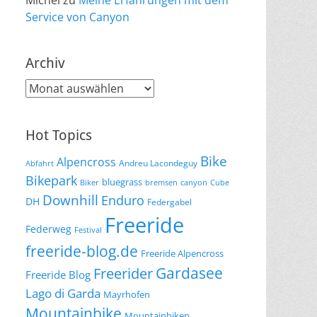
Michel
zu
Meine Erfahrungen mit dem
Service von Canyon
Archiv
Archiv
Hot Topics
Bike
Alpencross
Andreu Lacondeguy
Abfahrt
Bikepark
bluegrass
Biker
bremsen
canyon
Cube
Downhill
Enduro
DH
Federgabel
Freeride
Federweg
Festival
freeride-blog.de
Freeride Alpencross
Gardasee
Freerider
Freeride Blog
Lago di Garda
Mayrhofen
Mountainbike
Mountainbiken