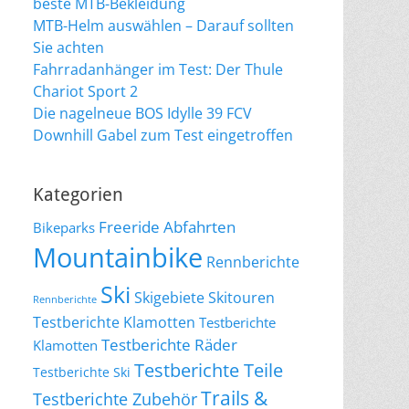
beste MTB-Bekleidung
MTB-Helm auswählen – Darauf sollten
Sie achten
Fahrradanhänger im Test: Der Thule
Chariot Sport 2
Die nagelneue BOS Idylle 39 FCV
Downhill Gabel zum Test eingetroffen
Kategorien
Freeride Abfahrten
Bikeparks
Mountainbike
Rennberichte
Ski
Skigebiete
Skitouren
Rennberichte
Testberichte Klamotten
Testberichte
Testberichte Räder
Klamotten
Testberichte Teile
Testberichte Ski
Trails &
Testberichte Zubehör