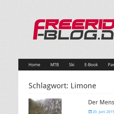
Ride hard, ride free! Deine Seite für Mountainbi
Primäres
Zum
Home
MTB
Ski
E-Book
Pa
Inhalt
Menü
springen
Schlagwort:
Limone
Der Mensc
Veröffentlicht
20. Juni 201