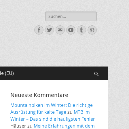
Suche
nach:
Facebook
Twitter
E-
YouTube
Tumblr
Website
Mail
ie (EU)
Suchen
Neueste Kommentare
Mountainbiken im Winter: Die richtige
Ausrüstung für kalte Tage
zu
MTB im
Winter – Das sind die häufigsten Fehler
Häuser
zu
Meine Erfahrungen mit dem