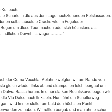
m Kultbuch:
tiefe Scharte in die aus dem Lago hochziehenden Felsfassaden.
 denen selbst absolute Cracks wie im Fegefeuer
 Bogen um diese Tour machen oder sich höchstens als
er befindlichen Downhills wagen………“
ch der Corna Vecchia- Abfahrt zweigten wir am Rande von
sio gleich wieder links ab und strampelten leicht bergauf um
n Dalvra Bassa herum. In einer starken Rechtskurve bogen wir
f die Via Dalco nach links ein. Nun führt ein Schotterweg
rgan, wird immer steiler um bald den höchsten Punkt
erwunden zu haben. Wir rollten bergab und man ahnte schon