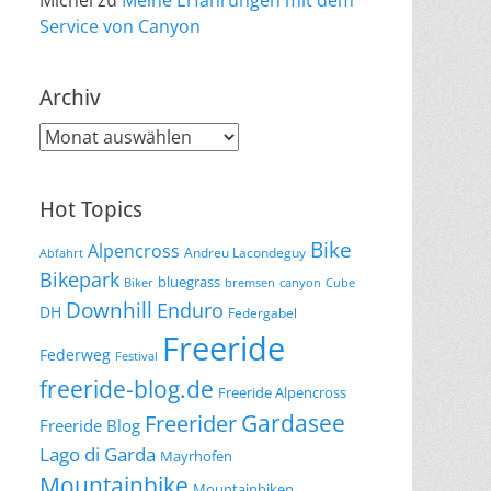
Michel
zu
Meine Erfahrungen mit dem
Service von Canyon
Archiv
Archiv
Hot Topics
Bike
Alpencross
Andreu Lacondeguy
Abfahrt
Bikepark
bluegrass
Biker
bremsen
canyon
Cube
Downhill
Enduro
DH
Federgabel
Freeride
Federweg
Festival
freeride-blog.de
Freeride Alpencross
Gardasee
Freerider
Freeride Blog
Lago di Garda
Mayrhofen
Mountainbike
Mountainbiken