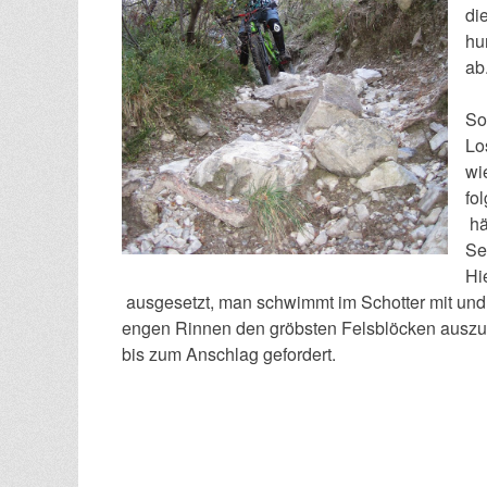
di
hu
ab
So
Lo
wi
fo
häl
Se
Hi
ausgesetzt, man schwimmt im Schotter mit und
engen Rinnen den gröbsten Felsblöcken auszu
bis zum Anschlag gefordert.