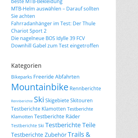
beste MTB-Bekleidung
MTB-Helm auswählen – Darauf sollten
Sie achten
Fahrradanhänger im Test: Der Thule
Chariot Sport 2
Die nagelneue BOS Idylle 39 FCV
Downhill Gabel zum Test eingetroffen
Kategorien
Freeride Abfahrten
Bikeparks
Mountainbike
Rennberichte
Ski
Skigebiete
Skitouren
Rennberichte
Testberichte Klamotten
Testberichte
Testberichte Räder
Klamotten
Testberichte Teile
Testberichte Ski
Trails &
Testberichte Zubehör