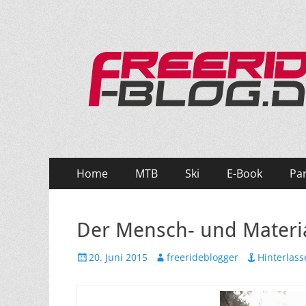
Ride hard, ride free! Deine Seite für Mountainbi
Primäres
Zum
Home
MTB
Ski
E-Book
Pa
Inhalt
Menü
springen
Der Mensch- und Materia
Veröffentlicht
Autor
20. Juni 2015
freerideblogger
Hinterlas
am