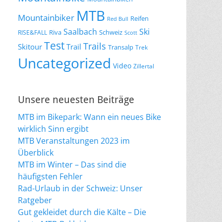
MTB
Mountainbiker
Reifen
Red Bull
Saalbach
Ski
Riva
Schweiz
RISE&FALL
Scott
Test
Trails
Skitour
Trail
Transalp
Trek
Uncategorized
Video
Zillertal
Unsere neuesten Beiträge
MTB im Bikepark: Wann ein neues Bike
wirklich Sinn ergibt
MTB Veranstaltungen 2023 im
Überblick
MTB im Winter – Das sind die
häufigsten Fehler
Rad-Urlaub in der Schweiz: Unser
Ratgeber
Gut gekleidet durch die Kälte – Die