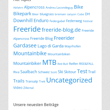
Bike
Alpencross
Andreu Lacondeguy
Abfahrt
Bikepark
DH
bluegrass
Biker
bremsen
canyon
Cube
Downhill
Enduro
Federweg
Federgabel
Festival
Freeride
freeride-blog.de
Freeride
Freerider
Freeride Blog
Alpencross
Gardasee
Lago di Garda
Mayrhofen
Mountainbike
Mountainbiken
MTB
Mountainbiker
Reifen
RISE&FALL
Red Bull
Test
Saalbach
Ski
Skitour
Trail
Riva
Schweiz
Scott
Uncategorized
Trails
Transalp
Trek
Video
Zillertal
Unsere neuesten Beiträge