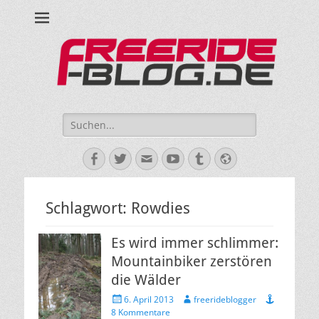
Ride hard, ride free! Deine Seite für Mountainbiken und Skifahren!
Suche
nach:
Facebook
Twitter
E-
YouTube
Tumblr
Website
Mail
Schlagwort:
Rowdies
Es wird immer schlimmer:
Mountainbiker zerstören
die Wälder
Veröffentlicht
Autor
6. April 2013
freerideblogger
am
8 Kommentare