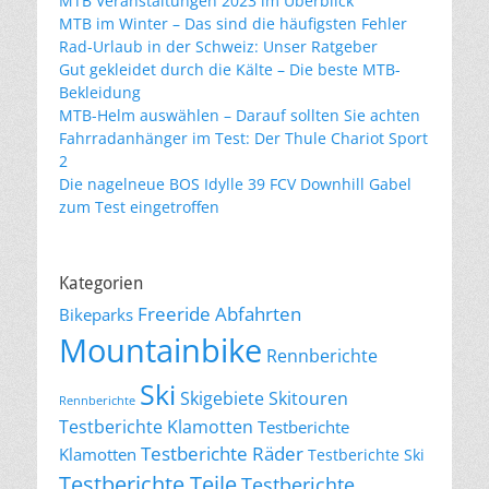
MTB Veranstaltungen 2023 im Überblick
MTB im Winter – Das sind die häufigsten Fehler
Rad-Urlaub in der Schweiz: Unser Ratgeber
Gut gekleidet durch die Kälte – Die beste MTB-
Bekleidung
MTB-Helm auswählen – Darauf sollten Sie achten
Fahrradanhänger im Test: Der Thule Chariot Sport
2
Die nagelneue BOS Idylle 39 FCV Downhill Gabel
zum Test eingetroffen
Kategorien
Freeride Abfahrten
Bikeparks
Mountainbike
Rennberichte
Ski
Skigebiete
Skitouren
Rennberichte
Testberichte Klamotten
Testberichte
Testberichte Räder
Klamotten
Testberichte Ski
Testberichte Teile
Testberichte