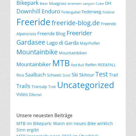
Bikepark
DH
bluegrass
Biker
bremsen
canyon
Cube
Downhill
Enduro
Federweg
Federgabel
Festival
Freeride
freeride-blog.de
Freeride
Freerider
Freeride Blog
Alpencross
Gardasee
Lago di Garda
Mayrhofen
Mountainbike
Mountainbiken
MTB
Mountainbiker
Reifen
RISE&FALL
Red Bull
Test
Saalbach
Ski
Skitour
Trail
Riva
Schweiz
Scott
Uncategorized
Trails
Transalp
Trek
Video
Zillertal
Unsere neuesten Beiträge
MTB im Bikepark: Wann ein neues Bike wirklich
Sinn ergibt