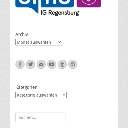
Archiv
Archiv
Facebook
Twitter
E-
YouTube
Tumblr
Website
Mail
Kategorien
Kategorien
Suche
nach: