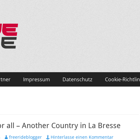
ken und Skifahren!
rtner
Impressum
Datenschutz
Cookie-Richtlin
r all – Another Country in La Bresse
Autor
4
freerideblogger
Hinterlasse einen Kommentar