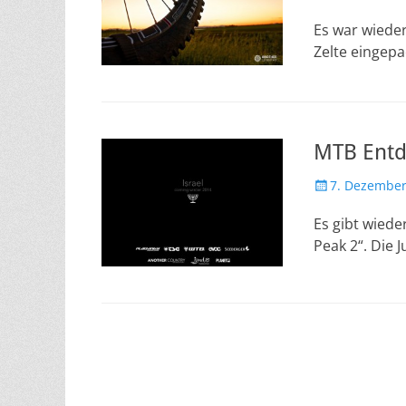
am
Es war wiede
Zelte eingepa
MTB Entd
Veröffentlicht
7. Dezember
am
Es gibt wiede
Peak 2“. Die 