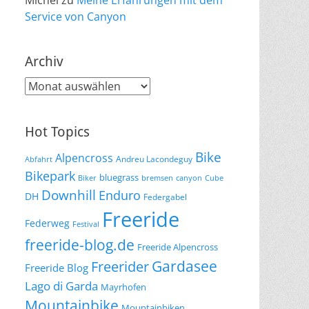
Michel
zu
Meine Erfahrungen mit dem
Service von Canyon
Archiv
Archiv
Hot Topics
Bike
Alpencross
Andreu Lacondeguy
Abfahrt
Bikepark
bluegrass
Biker
bremsen
canyon
Cube
Downhill
Enduro
DH
Federgabel
Freeride
Federweg
Festival
freeride-blog.de
Freeride Alpencross
Gardasee
Freerider
Freeride Blog
Lago di Garda
Mayrhofen
Mountainbike
Mountainbiken