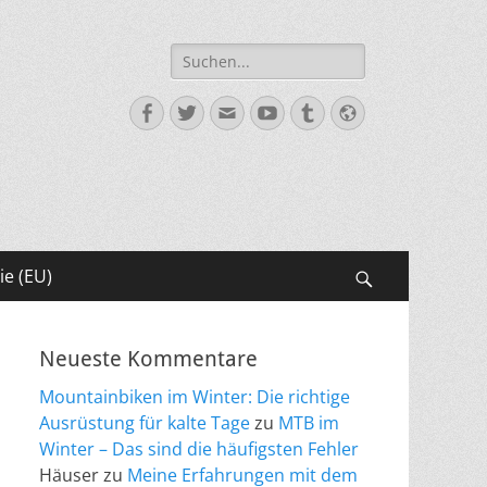
Suche
nach:
Facebook
Twitter
E-
YouTube
Tumblr
Website
Mail
ie (EU)
Suchen
Neueste Kommentare
Mountainbiken im Winter: Die richtige
Ausrüstung für kalte Tage
zu
MTB im
Winter – Das sind die häufigsten Fehler
Häuser
zu
Meine Erfahrungen mit dem