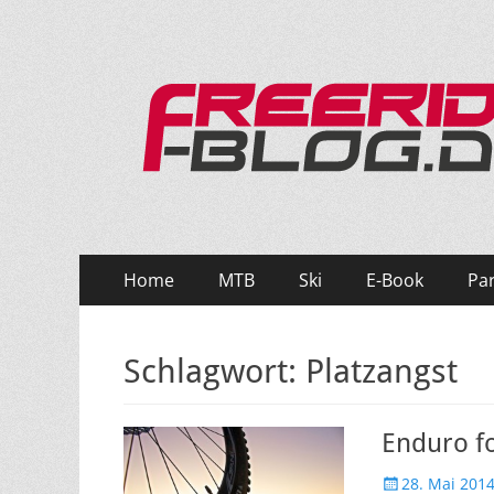
Ride hard, ride free! Deine Seite für Mountainbi
Primäres
Zum
Home
MTB
Ski
E-Book
Pa
Inhalt
Menü
springen
Schlagwort:
Platzangst
Enduro fo
Veröffentlicht
28. Mai 201