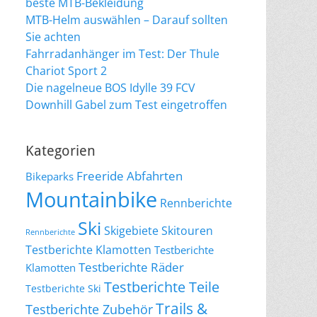
beste MTB-Bekleidung
MTB-Helm auswählen – Darauf sollten
Sie achten
Fahrradanhänger im Test: Der Thule
Chariot Sport 2
Die nagelneue BOS Idylle 39 FCV
Downhill Gabel zum Test eingetroffen
Kategorien
Freeride Abfahrten
Bikeparks
Mountainbike
Rennberichte
Ski
Skigebiete
Skitouren
Rennberichte
Testberichte Klamotten
Testberichte
Testberichte Räder
Klamotten
Testberichte Teile
Testberichte Ski
Trails &
Testberichte Zubehör