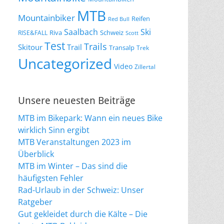
MTB
Mountainbiker
Reifen
Red Bull
Saalbach
Ski
Riva
Schweiz
RISE&FALL
Scott
Test
Trails
Skitour
Trail
Transalp
Trek
Uncategorized
Video
Zillertal
Unsere neuesten Beiträge
MTB im Bikepark: Wann ein neues Bike
wirklich Sinn ergibt
MTB Veranstaltungen 2023 im
Überblick
MTB im Winter – Das sind die
häufigsten Fehler
Rad-Urlaub in der Schweiz: Unser
Ratgeber
Gut gekleidet durch die Kälte – Die