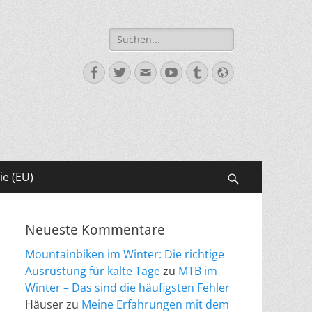
Suche
nach:
Facebook
Twitter
E-
YouTube
Tumblr
Website
Mail
ie (EU)
Suchen
Neueste Kommentare
Mountainbiken im Winter: Die richtige
Ausrüstung für kalte Tage
zu
MTB im
Winter – Das sind die häufigsten Fehler
Häuser
zu
Meine Erfahrungen mit dem