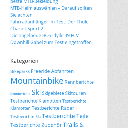
beste MTB-Bekleidung
MTB-Helm auswählen – Darauf sollten
Sie achten
Fahrradanhänger im Test: Der Thule
Chariot Sport 2
Die nagelneue BOS Idylle 39 FCV
Downhill Gabel zum Test eingetroffen
Kategorien
Freeride Abfahrten
Bikeparks
Mountainbike
Rennberichte
Ski
Skigebiete
Skitouren
Rennberichte
Testberichte Klamotten
Testberichte
Testberichte Räder
Klamotten
Testberichte Teile
Testberichte Ski
Trails &
Testberichte Zubehör