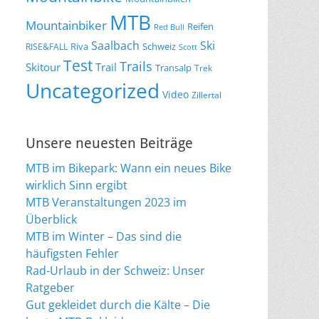
MTB
Mountainbiker
Reifen
Red Bull
Saalbach
Ski
Riva
Schweiz
RISE&FALL
Scott
Test
Trails
Skitour
Trail
Transalp
Trek
Uncategorized
Video
Zillertal
Unsere neuesten Beiträge
MTB im Bikepark: Wann ein neues Bike
wirklich Sinn ergibt
MTB Veranstaltungen 2023 im
Überblick
MTB im Winter – Das sind die
häufigsten Fehler
Rad-Urlaub in der Schweiz: Unser
Ratgeber
Gut gekleidet durch die Kälte – Die