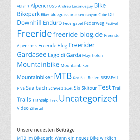
Bike
Alpencross
Andreu Lacondeguy
Abfahrt
Bikepark
DH
bluegrass
Biker
bremsen
canyon
Cube
Downhill
Enduro
Federweg
Federgabel
Festival
Freeride
freeride-blog.de
Freeride
Freerider
Freeride Blog
Alpencross
Gardasee
Lago di Garda
Mayrhofen
Mountainbike
Mountainbiken
MTB
Mountainbiker
Reifen
RISE&FALL
Red Bull
Test
Saalbach
Ski
Skitour
Trail
Riva
Schweiz
Scott
Uncategorized
Trails
Transalp
Trek
Video
Zillertal
Unsere neuesten Beiträge
MTB im Bikepark: Wann ein neues Bike wirklich