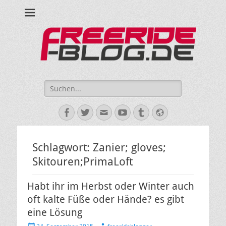
Ride hard, ride free! Deine Seite für Mountainbiken und Skifahren!
Suche
nach:
Facebook
Twitter
E-
YouTube
Tumblr
Website
Mail
Schlagwort:
Zanier; gloves;
Skitouren;PrimaLoft
Habt ihr im Herbst oder Winter auch
oft kalte Füße oder Hände? es gibt
eine Lösung
Veröffentlicht
Autor