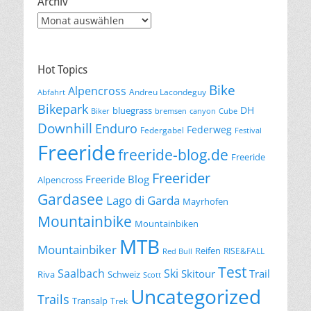
Archiv
Archiv
Hot Topics
Bike
Alpencross
Andreu Lacondeguy
Abfahrt
Bikepark
DH
bluegrass
Biker
bremsen
canyon
Cube
Downhill
Enduro
Federweg
Federgabel
Festival
Freeride
freeride-blog.de
Freeride
Freerider
Freeride Blog
Alpencross
Gardasee
Lago di Garda
Mayrhofen
Mountainbike
Mountainbiken
MTB
Mountainbiker
Reifen
RISE&FALL
Red Bull
Test
Saalbach
Ski
Skitour
Trail
Riva
Schweiz
Scott
Uncategorized
Trails
Transalp
Trek