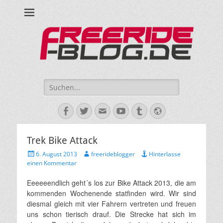
Ride hard, ride free! Deine Seite für Mountainbiken und Skifahren!
Suche
nach:
Facebook
Twitter
E-
YouTube
Tumblr
Website
Mail
Trek Bike Attack
Veröffentlicht
Autor
6. August 2013
freerideblogger
Hinterlasse
am
einen Kommentar
Eeeeeendlich geht´s los zur Bike Attack 2013, die am
kommenden Wochenende statfinden wird. Wir sind
diesmal gleich mit vier Fahrern vertreten und freuen
uns schon tierisch drauf. Die Strecke hat sich im