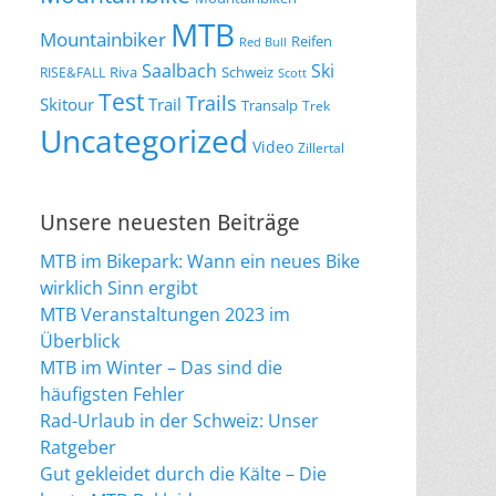
MTB
Mountainbiker
Reifen
Red Bull
Saalbach
Ski
Riva
Schweiz
RISE&FALL
Scott
Test
Trails
Skitour
Trail
Transalp
Trek
Uncategorized
Video
Zillertal
Unsere neuesten Beiträge
MTB im Bikepark: Wann ein neues Bike
wirklich Sinn ergibt
MTB Veranstaltungen 2023 im
Überblick
MTB im Winter – Das sind die
häufigsten Fehler
Rad-Urlaub in der Schweiz: Unser
Ratgeber
Gut gekleidet durch die Kälte – Die