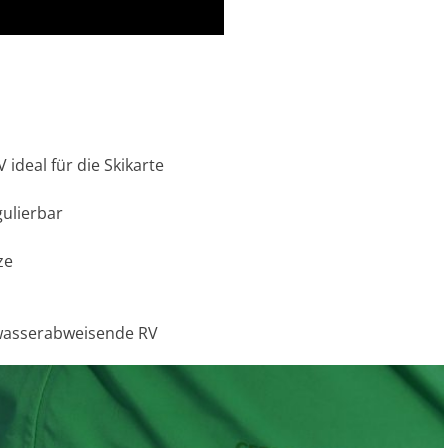
deal für die Skikarte
ulierbar
ze
 wasserabweisende RV