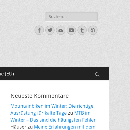
Suche
nach:
Facebook
Twitter
E-
YouTube
Tumblr
Website
Mail
ie (EU)
Suchen
Neueste Kommentare
Mountainbiken im Winter: Die richtige
Ausrüstung für kalte Tage
zu
MTB im
Winter – Das sind die häufigsten Fehler
Häuser
zu
Meine Erfahrungen mit dem