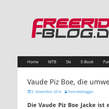
Ride hard, ride free! Deine Seite für Mountainbi
Primäres
Zum
Home
MTB
Ski
E-Book
Pa
Inhalt
Menü
springen
Vaude Piz Boe, die umwe
Veröffentlicht
Autor
5. November 2016
freerideblogger
am
Die Vaude Piz Boe Jacke ist 