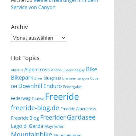
Michel
zu
Meine Erfahrungen mit dem
Service von Canyon
Archiv
Archiv
Hot Topics
Bike
Alpencross
Andreu Lacondeguy
Abfahrt
Bikepark
bluegrass
Biker
bremsen
canyon
Cube
Downhill
Enduro
DH
Federgabel
Freeride
Federweg
Festival
freeride-blog.de
Freeride Alpencross
Gardasee
Freerider
Freeride Blog
Lago di Garda
Mayrhofen
Mountainbike
Mountainbiken