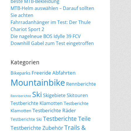
beste MTB-Bekleidung
MTB-Helm auswählen – Darauf sollten
Sie achten
Fahrradanhänger im Test: Der Thule
Chariot Sport 2
Die nagelneue BOS Idylle 39 FCV
Downhill Gabel zum Test eingetroffen
Kategorien
Freeride Abfahrten
Bikeparks
Mountainbike
Rennberichte
Ski
Skigebiete
Skitouren
Rennberichte
Testberichte Klamotten
Testberichte
Testberichte Räder
Klamotten
Testberichte Teile
Testberichte Ski
Trails &
Testberichte Zubehör