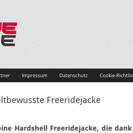
ken und Skifahren!
rtner
Impressum
Datenschutz
Cookie-Richtlin
ltbewusste Freeridejacke
eine Hardshell Freeridejacke, die dank