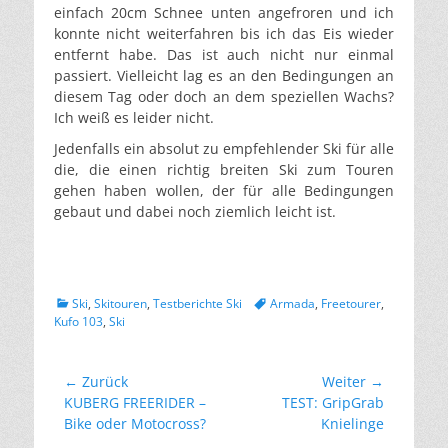
einfach 20cm Schnee unten angefroren und ich
konnte nicht weiterfahren bis ich das Eis wieder
entfernt habe. Das ist auch nicht nur einmal
passiert. Vielleicht lag es an den Bedingungen an
diesem Tag oder doch an dem speziellen Wachs?
Ich weiß es leider nicht.
Jedenfalls ein absolut zu empfehlender Ski für alle
die, die einen richtig breiten Ski zum Touren
gehen haben wollen, der für alle Bedingungen
gebaut und dabei noch ziemlich leicht ist.
Kategorien
Schlagworte
Ski
,
Skitouren
,
Testberichte Ski
Armada
,
Freetourer
,
Kufo 103
,
Ski
Beitragsnavigation
← Zurück
Weiter →
Vorheriger
Nächster
KUBERG FREERIDER –
TEST: GripGrab
Beitrag:
Beitrag:
Bike oder Motocross?
Knielinge