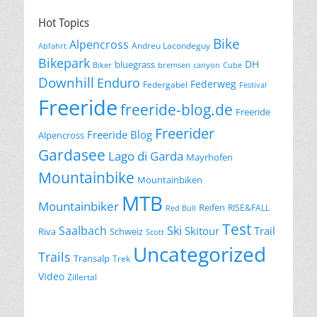
Hot Topics
Bike
Alpencross
Andreu Lacondeguy
Abfahrt
Bikepark
DH
bluegrass
Biker
bremsen
canyon
Cube
Downhill
Enduro
Federweg
Federgabel
Festival
Freeride
freeride-blog.de
Freeride
Freerider
Freeride Blog
Alpencross
Gardasee
Lago di Garda
Mayrhofen
Mountainbike
Mountainbiken
MTB
Mountainbiker
Reifen
RISE&FALL
Red Bull
Test
Saalbach
Ski
Skitour
Trail
Riva
Schweiz
Scott
Uncategorized
Trails
Transalp
Trek
Video
Zillertal