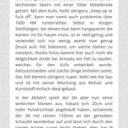
leichtesten Skiern mit einer 100er Mittelbreite
gehört. Mit dem Kufo, heißt übrigens „Keep up or
fuck off“, kann man somit auch problemlos über
1000 HM runterreißen. Selbst in eisigen
Steilhängen, bei denen man beim hangqueren die
Kanten ins Eis hauen muss, ist er steif genug und
verwindet sich nur wenig, womit man genug
Druck aufs Fell bekommt, um solche Stellen zu
meistern. Positiv hinzu kommt hier auch noch die
Möglichkeit direkt bei Armada ein Fell zu kaufen,
welches für den Kufo entwickelt wurde.
Fellzuschneiden und solche Dinge entfallen somit.
Das Fell klemmt übrigens super, klebt wie die Sau
und ist mit seiner Mischung aus Mohair und
Kunststoff einfach ideal gebaut.
In der Abfahrt spielt der Ski aber nun seine
wirklichen Stärken aus. Sobald sich 20cm und
mehr Pulverschnee angehäuft haben, schwimmt
der Ski mit seinen 133mm an der gerockten
Schaufel wunderbar auf und lässt sich durch den
langen Rocker super leicht drehen. Hier hat JP