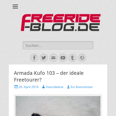
Ride hard, ride free! Deine Seite für Mountainbiken und Skifahren!
Suche
nach:
Facebook
Twitter
E-
YouTube
Tumblr
Website
Mail
Armada Kufo 103 – der ideale
Freetourer?
Veröffentlicht
Autor
26. April 2016
freeridekine
Ein Kommentar
am