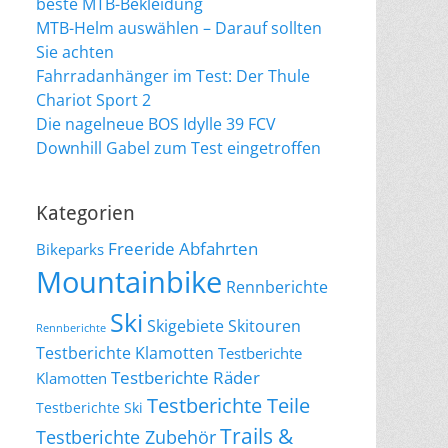
beste MTB-Bekleidung
MTB-Helm auswählen – Darauf sollten
Sie achten
Fahrradanhänger im Test: Der Thule
Chariot Sport 2
Die nagelneue BOS Idylle 39 FCV
Downhill Gabel zum Test eingetroffen
Kategorien
Freeride Abfahrten
Bikeparks
Mountainbike
Rennberichte
Ski
Skigebiete
Skitouren
Rennberichte
Testberichte Klamotten
Testberichte
Testberichte Räder
Klamotten
Testberichte Teile
Testberichte Ski
Trails &
Testberichte Zubehör