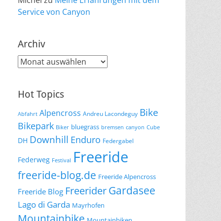
Michel
zu
Meine Erfahrungen mit dem
Service von Canyon
Archiv
Archiv
Hot Topics
Bike
Alpencross
Andreu Lacondeguy
Abfahrt
Bikepark
bluegrass
Biker
bremsen
canyon
Cube
Downhill
Enduro
DH
Federgabel
Freeride
Federweg
Festival
freeride-blog.de
Freeride Alpencross
Gardasee
Freerider
Freeride Blog
Lago di Garda
Mayrhofen
Mountainbike
Mountainbiken