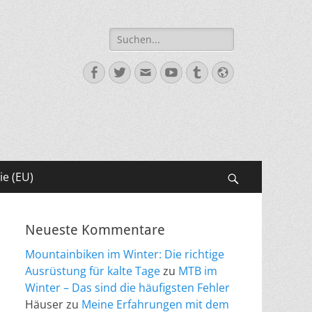
Suche
nach:
Facebook
Twitter
E-
YouTube
Tumblr
Website
Mail
ie (EU)
Suchen
Neueste Kommentare
Mountainbiken im Winter: Die richtige
Ausrüstung für kalte Tage
zu
MTB im
Winter – Das sind die häufigsten Fehler
Häuser
zu
Meine Erfahrungen mit dem