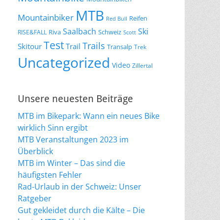
MTB
Mountainbiker
Reifen
Red Bull
Saalbach
Ski
Riva
Schweiz
RISE&FALL
Scott
Test
Trails
Skitour
Trail
Transalp
Trek
Uncategorized
Video
Zillertal
Unsere neuesten Beiträge
MTB im Bikepark: Wann ein neues Bike
wirklich Sinn ergibt
MTB Veranstaltungen 2023 im
Überblick
MTB im Winter – Das sind die
häufigsten Fehler
Rad-Urlaub in der Schweiz: Unser
Ratgeber
Gut gekleidet durch die Kälte – Die