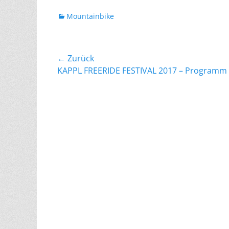
Kategorien
Mountainbike
Beitragsnavigation
← Zurück
Vorheriger
KAPPL FREERIDE FESTIVAL 2017 – Programm
Beitrag: