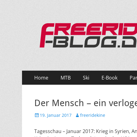
Ride hard, ride free! Deine Seite für Mountainbi
Primäres
Zum
Home
MTB
Ski
E-Book
Pa
Inhalt
Menü
springen
Der Mensch – ein verlog
Veröffentlicht
Autor
19. Januar 2017
freeridekine
am
Tagesschau – Januar 2017: Krieg in Syrien, A