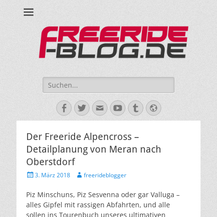
Ride hard, ride free! Deine Seite für Mountainbiken und Skifahren!
Suche
nach:
Facebook
Twitter
E-
YouTube
Tumblr
Website
Mail
Der Freeride Alpencross –
Detailplanung von Meran nach
Oberstdorf
Veröffentlicht
Autor
3. März 2018
freerideblogger
am
Piz Minschuns, Piz Sesvenna oder gar Valluga –
alles Gipfel mit rassigen Abfahrten, und alle
sollen ins Tourenbuch unseres ultimativen