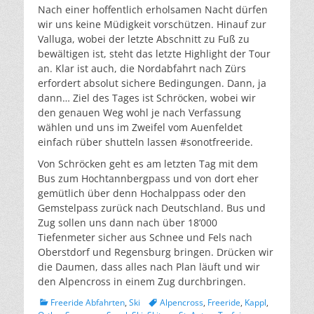
Nach einer hoffentlich erholsamen Nacht dürfen
wir uns keine Müdigkeit vorschützen. Hinauf zur
Valluga, wobei der letzte Abschnitt zu Fuß zu
bewältigen ist, steht das letzte Highlight der Tour
an. Klar ist auch, die Nordabfahrt nach Zürs
erfordert absolut sichere Bedingungen. Dann, ja
dann… Ziel des Tages ist Schröcken, wobei wir
den genauen Weg wohl je nach Verfassung
wählen und uns im Zweifel vom Auenfeldet
einfach rüber shutteln lassen #sonotfreeride.
Von Schröcken geht es am letzten Tag mit dem
Bus zum Hochtannbergpass und von dort eher
gemütlich über denn Hochalppass oder den
Gemstelpass zurück nach Deutschland. Bus und
Zug sollen uns dann nach über 18’000
Tiefenmeter sicher aus Schnee und Fels nach
Oberstdorf und Regensburg bringen. Drücken wir
die Daumen, dass alles nach Plan läuft und wir
den Alpencross in einem Zug durchbringen.
Kategorien
Schlagworte
Freeride Abfahrten
,
Ski
Alpencross
,
Freeride
,
Kappl
,