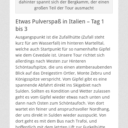
dahinter spannt sich der Bergkamm, der einen
großen Teil der Tour ausmacht
Etwas Pulverspaß in Italien – Tag 1
bis 3
Ausgangspunkt ist die Zufallhütte (Zufall steht
kurz für am Wasserfall) im hinteren Martelltal,
welche auch Startpunkt für so namenhafte Gipfel
wie dem Cevedale ist. Unsere Tour richtet sich
allerdings nach Westen zur Hinteren
Schöntaufspitze, die uns einen atemberaubenden
Blick auf das Dreigestirn Ortler, Monte Zebru und
Königsspitze verspricht. Vom Gipfel gibt es eine
spannende Abfahrt direkt ins Skigebiet nach
Sulden. Sollten es Kondition und Wetter zulassen
geht es vom Gipfel wieder etwas nach unten und
dann nach Osten zum Schöntaufoch. Von dort
wartet ein feiner und anspruchsvoller Nordhang,
der uns direkt in Sulden wieder ausspuckt. Von
dort geht es mit dem Bus nach Trafoi, und
hoffentlich mit dem letzten Lift zur Furkelhütte.