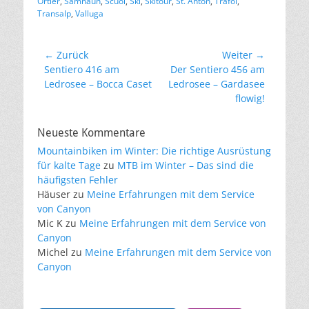
Ortler
,
Samnaun
,
Scuol
,
Ski
,
Skitour
,
St. Anton
,
Trafoi
,
Transalp
,
Valluga
Beitragsnavigation
← Zurück
Weiter →
Vorheriger
Nächster
Sentiero 416 am
Der Sentiero 456 am
Beitrag:
Beitrag:
Ledrosee – Bocca Caset
Ledrosee – Gardasee
flowig!
Neueste Kommentare
Mountainbiken im Winter: Die richtige Ausrüstung
für kalte Tage
zu
MTB im Winter – Das sind die
häufigsten Fehler
Häuser
zu
Meine Erfahrungen mit dem Service
von Canyon
Mic K
zu
Meine Erfahrungen mit dem Service von
Canyon
Michel
zu
Meine Erfahrungen mit dem Service von
Canyon