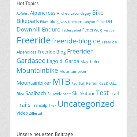
Hot Topics
Bike
Alpencross
Andreu Lacondeguy
Abfahrt
Bikepark
DH
bluegrass
Biker
bremsen
canyon
Cube
Downhill
Enduro
Federweg
Federgabel
Festival
Freeride
freeride-blog.de
Freeride
Freerider
Freeride Blog
Alpencross
Gardasee
Lago di Garda
Mayrhofen
Mountainbike
Mountainbiken
MTB
Mountainbiker
Reifen
RISE&FALL
Red Bull
Test
Saalbach
Ski
Skitour
Trail
Riva
Schweiz
Scott
Uncategorized
Trails
Transalp
Trek
Video
Zillertal
Unsere neuesten Beiträge