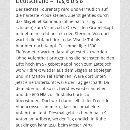
Deutschland – Tag 6 bis 8
Der sechste Tourentag wird uns vermutlich auf
die härteste Probe stellen. Zuerst geht es durch
das Skigebiet Samnaun (ohne nach Ischgl zu
schauen) zum Visnitzoch. Ob wir den Grübelekopf
mitnehmen steht noch in den Sternen. Von dort
wartet die Abfahrt durch das Visnitz Tal bis
hinunter nach Kappl. Geschmeidige 1500
Tiefenmeter warten darauf getestet zu werden.
Ohne Aufenthalt bringen uns die nächsten beiden
Lifte hoch im Skigebiet Kappl hoch zum Lattejoch,
wo wir direkt wieder aus dem Skigebiet abbiegen
und ins Malfon Tal abfahren. Wäre dort unten
jetzt eine Unterkunft wäre der Tag geschafft. Da
dem aber nicht so ist, heißt es wieder anfellen
und die 600 HM zur Roßfallscharte zu
überwinden. Dort wird dann selbst der Freeride
Alpencrosser jammern, dass nochmal eine
Abfahrt ansteht. Diesmal geht es hinab nach St.
Anton am Arlberg, wo der Tag endlich in Ruhe
ausklingen kann (z.B. beim Moser Wirt).