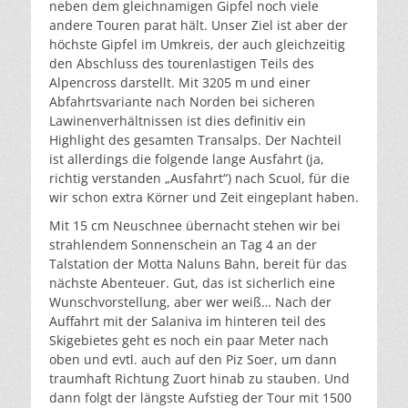
neben dem gleichnamigen Gipfel noch viele
andere Touren parat hält. Unser Ziel ist aber der
höchste Gipfel im Umkreis, der auch gleichzeitig
den Abschluss des tourenlastigen Teils des
Alpencross darstellt. Mit 3205 m und einer
Abfahrtsvariante nach Norden bei sicheren
Lawinenverhältnissen ist dies definitiv ein
Highlight des gesamten Transalps. Der Nachteil
ist allerdings die folgende lange Ausfahrt (ja,
richtig verstanden „Ausfahrt“) nach Scuol, für die
wir schon extra Körner und Zeit eingeplant haben.
Mit 15 cm Neuschnee übernacht stehen wir bei
strahlendem Sonnenschein an Tag 4 an der
Talstation der Motta Naluns Bahn, bereit für das
nächste Abenteuer. Gut, das ist sicherlich eine
Wunschvorstellung, aber wer weiß… Nach der
Auffahrt mit der Salaniva im hinteren teil des
Skigebietes geht es noch ein paar Meter nach
oben und evtl. auch auf den Piz Soer, um dann
traumhaft Richtung Zuort hinab zu stauben. Und
dann folgt der längste Aufstieg der Tour mit 1500